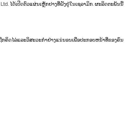
. ໄດ້ເປີດຕົວແຜ່ນເຫຼັກຢາງທີ່ຝັງຢູ່ໃນເຊລາມິກ. ຜະລິດຕະພັນນີ້
້ນຖືກຄິດໄລ່ແລະວິສະວະກໍາຢ່າງແນ່ນອນເພື່ອປະກອບຫນ້າທີ່ຂອງຄົນ