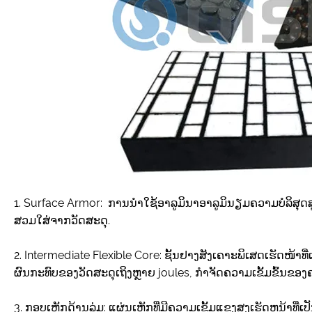
1. Surface Armor: ການ​ນໍາ​ໃຊ້​ອາ​ລູ​ມິ​ນາ​ອາ​ລູ​ມິ​ນຽມ​ຄວາມ​ບໍ​ລິ​ສຸ
ສວມ​ໃສ່​ຈາກ​ວັດ​ສະ​ດຸ​.
2. Intermediate Flexible Core: ຊັ້ນຢາງສັງເຄາະພິເສດເຮັດໜ້າທ
ຜົນກະທົບຂອງວັດສະດຸເຖິງຫຼາຍ joules, ກໍາຈັດຄວາມເຂັ້ມຂົ້ນຂ
3. ກອບເຫຼັກດ້ານລຸ່ມ: ແຜ່ນເຫຼັກທີ່ມີຄວາມເຂັ້ມແຂງສູງເຮັດຫນ້າ