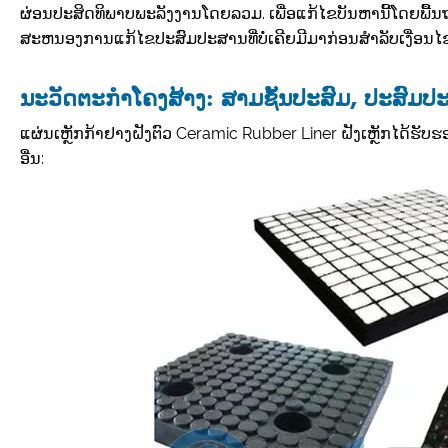
ຜ່ອນປະສິດທິພາບພະລັງງານໂດຍລວມ. ເພື່ອແກ້ໄຂບັນຫານີ້ໂດຍພື້ນຖານ
ສະຫນອງການແກ້ໄຂປະສົມປະສານທີ່ບໍ່ເຄີຍມີມາກ່ອນສໍາລັບເງື່ອນໄ
ນະວັດຕະກໍາໂຄງສ້າງ: ສາມຊັ້ນປະສົມ, ປະສົມ
ແຜ່ນເຫຼັກກ້າຢາງຝັງຕົວ Ceramic Rubber Liner ຝັງເຫຼັກໄດ້ຮັບ
ອື່ນ: