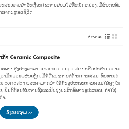
ບບສະເພາະສໍາລັບເງື່ອນໄຂການສວມໃສ່ທີ່ຫນັກຫນ່ວງ, ມີຜົນກະທົບ
ັກສາຕະຫຼອດຊີວິດ.
View as
ັກກ້າ Ceramic Composite
ຸນນະພາບສູງຢາງພາລາ ceramic composite ປະສົມປະສານຄວາມ
ມິກແລະແຜ່ນເຫຼັກ, ມີຂໍ້ດີຂອງການຕໍ່ຕ້ານການສວມ, ທົນທານຕໍ່
ານ corrosion ແລະສາມາດນໍາໃຊ້ກັບອຸປະກອນການສວມໃສ່ສູງໃນ
 ຍິນດີຕ້ອນຮັບການຊື້ແລະປັບປຸງປະສິດທິພາບອຸປະກອນ, ຄ່າໃຊ້
ໍາ.
ສົ່ງສອບຖາມ >>