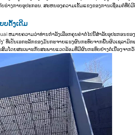
ງກັບຮ່າງກາຍອຸປະກອນ, ສະຫນອງຄວາມເຂັ້ມແຂງຂອງການເຊື່ອມຕໍ່ທີ່ບໍ່
ບບດັ້ງເດີມ
ai ຫມາຍຄວາມວ່າທ່ານກໍາລັງເລືອກຄຸນຄ່າຕໍ່ໄປນີ້ສໍາລັບອຸປະກອນຂອງ
ັງ" ທີ່ເປັນເອກະລັກຂອງມັນກະຈາຍແຮງຜົນກະທົບຈາກພື້ນຜິວເຊລາມິກຜ່ານ
າະສົມໂດຍສະເພາະກັບສະພາບແວດລ້ອມທີ່ມີຜົນກະທົບຢ່າງຕໍ່ເນື່ອງຈາກ