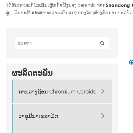
ໄດ້​ຮັບ​ການ​ແກ້​ໄຂ​ເສັ້ນ​ເຫຼັກ​ກ້າ​ຝັງ​ຢາງ ceramic ຈາກ​
Shandong Q
ສູງ, ມັນປະສົມປະສານຄວາມເຂັ້ມແຂງຂອງໂຄງສ້າງກັບການປະຕິບັດການ 
ຜະລິດຕະພັນ

ການວາງຊ້ອນ Chromium Carbide

ອາລູມີນາເຊລາມິກ