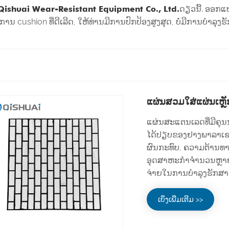
ishuai Wear-Resistant Equipment Co., Ltd.
ດຽວນີ້. ອອກແ
cushion ທີ່ດີເລີດ, ໃຫ້ທ່ານມີການປົກປ້ອງສູງສຸດ, ບໍ່ມີການບໍາລຸງຮ
ແຜ່ນສວມໃສ່ແຜ່ນເຫຼ
ແຜ່ນສະແຕນເລດທີ່ມີຄ
ໄດ້ປຽບຂອງຢາງພາລາເຊລາ
ຜົນກະທົບ, ຄວາມຕ້ານທ
ອຸດສາຫະກໍາຈໍານວນຫຼາຍ,
ຈ່າຍໃນການບໍາລຸງຮັກສາຕ່
ເບິ່ງເພີ່ມເຕີມ >>