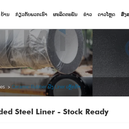
ບ້ານ
ກ່ຽວກັບພວກເຮົາ
ຜະລິດຕະພັນ
ຂ່າວ
ດາວໂຫຼດ
ສົ່
tes
Ceramic Rubber ຝັງ Liner ເຫຼັກກ້າ
ed Steel Liner - Stock Ready