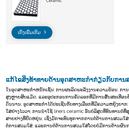
Ceramic
ເບິ່ງເພີ່ມເຕີມ
ແກ້​ໄຂ​ສິ່ງ​ທ້າ​ທາຍ​ດ້ານ​ອຸດ​ສາ​ຫະ​ກຳ​ກ່ຽວ​ກັບ​ການ
ໃນອຸດສາຫະກໍາຫນັກເຊັ່ນ: ການຜະລິດພະລັງງານຄວາມຮ້ອນ, ການຫລ
ສູງຫຼາຍສິບແມັດ, ແລະອຸປະກອນການຄັດລອກທີ່ມີການສັ່ນສະເທືອນທີ່ມ
ດົນນານ, ອຸດສາຫະກໍາໄດ້ປະເຊີນກັບທາງເລືອກທີ່ມີຄວາມຫຍຸ້ງຍາກ:
ໃສ່ຢ່າງໄວວາ; ການ​ນໍາ​ໃຊ້ liners ceramic ອັນ​ບໍ​ລິ​ສຸດ​ທີ່​ທົນ​ທານ​ຕໍ່​ທີ່​ສ
ສາຍຢາງທີ່ຍືດຫຍຸ່ນ, ເຊິ່ງມັກຈະທົນທຸກຈາກການຕໍ່ຕ້ານການສວມໃສ່
ຕໍ່ການສວມໃສ່, ແລະການຕໍ່ຕ້ານການສວມໃສ່ໂດຍບໍ່ມີການຕ້ານຜົນກະທ