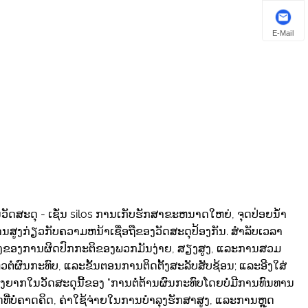
E-Mail
ະດຸ - ເຊັ່ນ silos ການເກັບຮັກສາຂະຫນາດໃຫຍ່, ຈຸດປ່ອຍນ້ໍາ
ານສູງກ່ຽວກັບຄວາມຫນ້າເຊື່ອຖືຂອງວັດສະດຸປ້ອງກັນ. ສໍາລັບເວລາ
ົກຜ່ອງຂອງການຜິດປົກກະຕິຂອງພວກມັນງ່າຍ, ສຽງສູງ, ແລະການສວມ
ໄຫວ​ຕໍ່​ຜົນ​ກະ​ທົບ​, ແລະ​ຂັ້ນ​ຕອນ​ການ​ຕິດ​ຕັ້ງ​ສະ​ລັບ​ສັບ​ຊ້ອນ​; ແລະອີງໃສ່
ຸ້ງຍາກໃນວັດສະດຸນີ້ຂອງ "ການຕໍ່ຕ້ານຜົນກະທົບໂດຍບໍ່ມີການທົນທານ
ີ່ບໍ່ຄາດຄິດ, ຄ່າໃຊ້ຈ່າຍໃນການບໍາລຸງຮັກສາສູງ, ແລະການຫຼຸດ