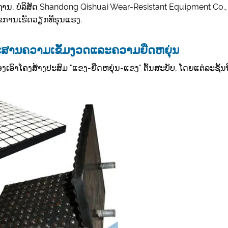
, ບໍລິສັດ Shandong Qishuai Wear-Resistant Equipment Co., Ltd
ຂການເຮັດວຽກທີ່ຮຸນແຮງ.
ປະສານຄວາມເຂັ້ມງວດແລະຄວາມຍືດຫຍຸ່ນ
ຮອງເອົາໂຄງສ້າງປະສົມ "ແຂງ-ຍືດຫຍຸ່ນ-ແຂງ" ຕົ້ນສະບັບ, ໂດຍແຕ່ລະຊັ