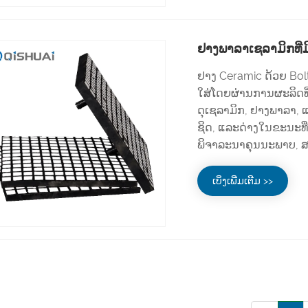
ຢາງພາລາເຊລາມິກທີ່ມ
ຢາງ Ceramic ດ້ວຍ Bo
ໃສ່ໂດຍຜ່ານການຜະລິດທີ
ດຸເຊລາມິກ, ຢາງພາລາ, ແ
ຊິດ, ແລະດ່າງໃນຂະນະທີ
ພິຈາລະນາຄຸນນະພາບ, ສະ
ເບິ່ງເພີ່ມເຕີມ >>