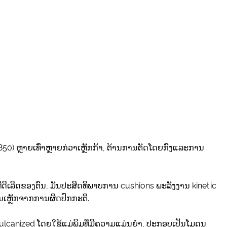
 ຫຼາຍ​ເທົ່າ​ຫຼາຍ​ກ​່​ວາ​ເຫຼັກ​ກ້າ​, ຕ້ານ​ການ​ຕັດ​ໂດຍ​ກົງ​ແລະ​ການ​
ທີ່ດີເລີດຂອງຕົນ, ມັນປະສິດທິພາບການ cushions ພະລັງງານ kinetic
ນເຫຼັກຈາກການຜິດປົກກະຕິ.
 vulcanized ໂດຍໃຊ້ແມ່ພິມທີ່ມີຄວາມແມ່ນຍໍາ, ປະກອບເປັນໂມດູນ