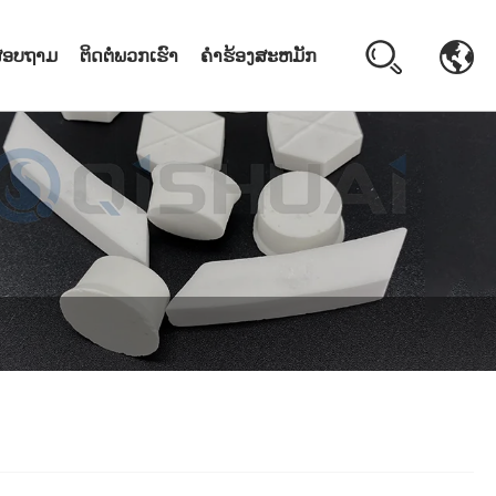
ງສອບຖາມ
ຕິດຕໍ່ພວກເຮົາ
ຄໍາຮ້ອງສະຫມັກ