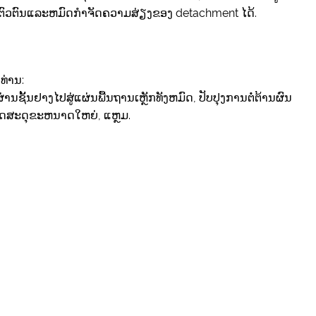
ມີຕົວຕົນແລະຫມົດກໍາຈັດຄວາມສ່ຽງຂອງ detachment ໄດ້.
ທ່ານ:
ຊັ້ນຢາງໄປສູ່ແຜ່ນພື້ນຖານເຫຼັກທັງຫມົດ, ປັບປຸງການຕໍ່ຕ້ານຜົນ
ວັດສະດຸຂະຫນາດໃຫຍ່, ແຫຼມ.