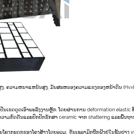
ດ​ສູງ​, ຄວາມ​ຫນາ​ແຫນ້ນ​ສູງ​, ມັນ​ສະ​ຫນອງ​ຄວາມ​ແຂງ​ຂອງ​ຫນ້າ​ດິນ (Hv≥850​)
ີ່ເປັນເຂດດູດເອົາພະລັງງານຫຼັກ. ໂດຍຜ່ານການ deformation elastic 
ອງຄວາມກົດດັນແລະປົກປັກຮັກສາ ceramic ຈາກ shattering ແລະພື້ນຖາ
ທີ່ເປັນໂຄງກະດູກຂອງໂຄງສ້າງໂດຍລວມ. ຕັນເຊລາມິກຖືກຝັງຢູ່ໃນຊັ້ນຢາງ