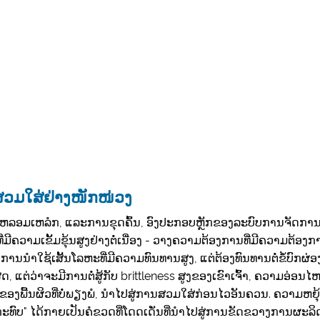
​ສວມ​ໃສ່​ຢ່າງ​ໜັກ​ໜ່ວງ
ອມເຫລໍກ, ແລະການຂຸດຄົ້ນ, ອົງປະກອບຫຼັກຂອງລະບົບການຈັດການວັດສ
ີຄວາມເຂັ້ມຂຸ້ນສູງຢ່າງຕໍ່ເນື່ອງ - ວາງຄວາມຕ້ອງການທີ່ມີຄວາມຕ້ອງກ
 ການນໍາໃຊ້ເສັ້ນໂລຫະທີ່ມີຄວາມທົນທານສູງ, ແຕ່ຕ້ອງທົນທານຕໍ່ຂໍ້ບ
ຸດ​, ແຕ່​ວ່າ​ຈະ​ມີ​ການ​ຕໍ່​ສູ້​ກັບ brittleness ສູງ​ຂອງ​ເຂົາ​ເຈົ້າ​, ຄວາມ​ອ່ອນ​
ຂອງພື້ນຜິວທີ່ບໍ່ພຽງພໍ, ນໍາໄປສູ່ການສວມໃສ່ກ່ອນໄວອັນຄວນ. ຄວາມຫຍ
ົບ" ໄດ້ກາຍເປັນຄໍຂວດທີ່ໂດດເດັ່ນທີ່ນໍາໄປສູ່ການຂັດຂວາງການຜະລິດທ