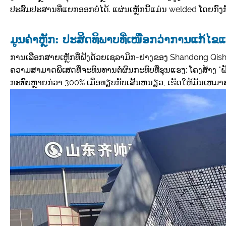
ປະສົມປະສານທີ່ແຍກອອກບໍ່ໄດ້. ແຜ່ນເຫຼັກນີ້ແມ່ນ welded ໂດຍກົ
ມູນຄ່າຫຼັກ: ປະສິດທິພາບທີ່ເໜືອກວ່າການແກ້ໄຂແ
ການເລືອກສາຍເຫຼັກທີ່ຝັງດ້ວຍເຊລາມິກ-ຢາງຂອງ Shandong Qishu
ຄວາມສາມາດພິເສດທີ່ຈະທົນທານຕໍ່ຜົນກະທົບທີ່ຮຸນແຮງ: ໂຄງສ້າງ "ຝ
ກະທົບຫຼາຍກ່ວາ 300% ເມື່ອທຽບກັບເສັ້ນຫນຽວ, ເຮັດໃຫ້ມັນເຫມ