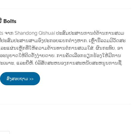
ີ Bolts
lts ຈາກ Shandong Qishuai ປະສົມປະສານການຕໍ່ຕ້ານການສວມ
່ປະສົມປະສານສາມອົງປະກອບແຍກຕ່າງຫາກ. ເຫຼົ່ານີ້ລວມມີວັດສະ
ລະແຜ່ນເຫຼັກທີ່ໃຫ້ຄວາມຕ້ານທານຕໍ່ການສວມໃສ່, ຜົນກະທົບ, ອາ
່ອະນຸຍາດໃຫ້ຕິດຕັ້ງງ່າຍດາຍ. ການຄັດເລືອກຮຽກຮ້ອງໃຫ້ມີການ
ເພາະ, ແລະຍີ່ຫໍ້. ບໍລິສັດສະຫນອງການສະຫນັບສະຫນູນການຊື້.
ສົ່ງສອບຖາມ >>