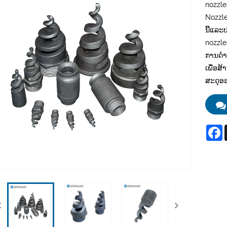
nozzle
Nozzle
ນີ້ແລະ
nozzles
ການດໍາ
ເພື່ອສ
ສະດຸອ
F