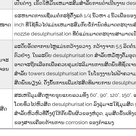
ເປັນດ່າງ, ເຮັດໃຫ້ມັນເຫມາະສົມສໍາລັບການດໍາເນີນງານ desul
ຂະຫນາດການເຊື່ອມຕໍ່ກະທູ້ຕັ້ງແຕ່ 1/4 ນິ້ວຫາ 4 ນິ້ວເພື່ອຮອງ
ະໜາດ
inch ທີ່ໃຊ້ທົ່ວໄປແມ່ນເຫມາະສົມກັບຂໍ້ກໍານົດທໍ່ມາດຕະຖ
nozzle desulphurisation ທີ່ບໍ່ແມ່ນມາດຕະຖານສາມາດເ
ລະດັບອັດຕາການໄຫຼແມ່ນກວ້າງຂວາງ, ກວ້າງຈາກ 5.5 ລິດຕໍ່ນາທີເ
ຕົວຢ່າງ, ໃນລະບົບ desulphurisation ສໍາລັບຫມໍ້ຫຸງຕົ້ມ
ນຈະ
ອາດຈະຖືກເລືອກເພື່ອຄວບຄຸມປະລິມານການສີດພົ່ນທີ່ຊັດເຈ
ຈອນ
ສໍາລັບ towers desulphurisation ໃນໂຮງງານໄຟຟ້າຄວາມ
ສີດພົ່ນພຽງພໍ, ດັ່ງນັ້ນການເພີ່ມປະສິດທິພາບການ desulphur
ສະເຫນີມຸມສີດຫຼາຍຮູບແບບລວມທັງ 60°, 90°, 120°, 150°, 
ໂດຍທົ່ວໄປຫົວສີດ desulphurisation ລົງລຸ່ມຈະໃຊ້ມຸມສີດ 9
ສີດ
ສໍາລັບຫົວຫົວທີ່ຕັ້ງຢູ່ໃກ້ກັບພື້ນຜິວຂອງຫໍດູດ, ມຸມສີດຂຶ້ນ
ຂອງສານເຄືອບຕ້ານການ corrosion ຂອງກໍາແພງ.