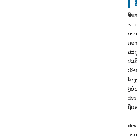
ທົນ
Sha
ການສ
ຄວາ
ສະດ
ປະສ
ເຂົ
ໂຮງ
ໆບໍ່
desu
ຖີ່
des
ຈາກ