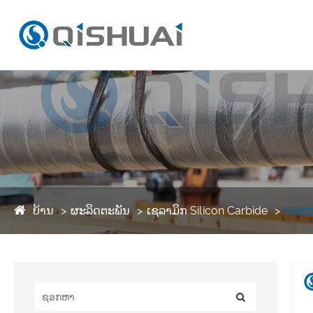
ບ້ານ
ຜະລິດຕະພັນ
ເຊລາມິກ Silicon Carbide
Nozzl