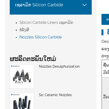

ເຊລາມິກ Silicon Carbide
ລ
Silicon Carbide Liners ເຊລາມິກ
ທໍ່ລັງສີ
Nozzles Silicon Carbide
Des
ແຂງໃ
ຕ່າງ
ຜະລິດຕະພັນໃຫມ່
ຊື່
Nozzles Desulphurization
ມິເຕ
Sic Ceramic Nozzles
ວັ