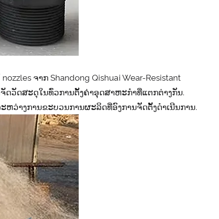
ດໃຫ້ nozzles ຈາກ Shandong Qishuai Wear-Resistant
ັດວັດສະດຸໃນທົ່ວການຕັ້ງຄ່າອຸດສາຫະກໍາທີ່ແຕກຕ່າງກັນ.
ະຫວ່າງການຂະບວນການຜະລິດທີ່ອົງການຈັດຕັ້ງດໍາເນີນການ.