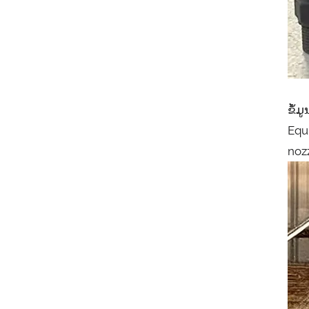
ຂໍ້
Equ
noz