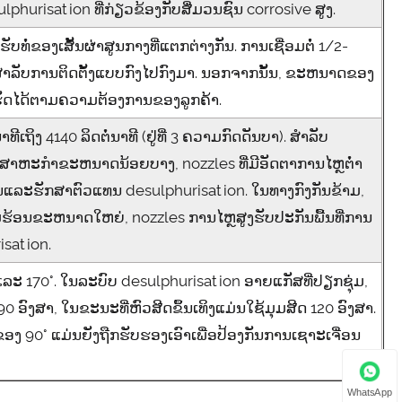
phurisation ທີ່ກ່ຽວຂ້ອງກັບສື່ມວນຊົນ corrosive ສູງ.
ຮັບທໍ່ຂອງເສັ້ນຜ່າສູນກາງທີ່ແຕກຕ່າງກັນ. ການເຊື່ອມຕໍ່ 1/2-
ານສໍາລັບການຕິດຕັ້ງແບບກົງໄປກົງມາ. ນອກຈາກນັ້ນ, ຂະຫນາດຂອງ
ຮັດໄດ້ຕາມຄວາມຕ້ອງການຂອງລູກຄ້າ.
ຖິງ 4140 ລິດຕໍ່ນາທີ (ຢູ່ທີ່ 3 ຄວາມກົດດັນບາ). ສໍາລັບ
ອຸດສາຫະກໍາຂະຫນາດນ້ອຍບາງ, nozzles ທີ່ມີອັດຕາການໄຫຼຕ່ໍາ
ນແລະຮັກສາຕົວແທນ desulphurisation. ໃນທາງກົງກັນຂ້າມ,
ຮ້ອນຂະຫນາດໃຫຍ່, nozzles ການໄຫຼສູງຮັບປະກັນພື້ນທີ່ການ
isation.
ແລະ 170°. ໃນລະບົບ desulphurisation ອາຍແກັສທີ່ປຽກຊຸ່ມ,
0 ອົງສາ, ໃນຂະນະທີ່ຫົວສີດຂຶ້ນເທິງແມ່ນໃຊ້ມຸມສີດ 120 ອົງສາ.
ເທິງຂອງ 90° ແມ່ນຍັງຖືກຮັບຮອງເອົາເພື່ອປ້ອງກັນການເຊາະເຈື່ອນ
WhatsApp