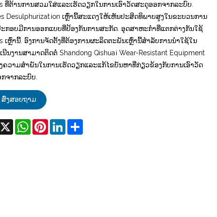
s ທີ່ຕ້ານການສວມໃສ່ແລະເຮັດວຽກໃນການເອົາວັດສະດຸອອກຈາກລະບົບ.
s Desulphurization ເຫຼົ່ານີ້ສະແດງໃຫ້ເຫັນປະສິດທິພາບສູງໃນຂະບວນການ
ປະກອບມີການອອກແບບທີ່ປ້ອງກັນການສະກັດ. ອຸດສາຫະກໍາທີ່ແຕກຕ່າງກັນໃຊ້
 ເຫຼົ່ານີ້. ອົງການຈັດຕັ້ງທີ່ຕ້ອງການຜະລິດຕະພັນເຫຼົ່ານີ້ສໍາລັບການນໍາໃຊ້ໃນ
ເນີນງານສາມາດຕິດຕໍ່ Shandong Qishuai Wear-Resistant Equipment
້າງຄວາມສໍາພັນໃນການເຮັດວຽກແລະແກ້ໄຂບັນຫາທີ່ກ່ຽວຂ້ອງກັບການເອົາວັດ
ອກຈາກລະບົບ.
ສົ່ງສອບຖາມ
acebook
X
WhatsApp
Pinterest
LinkedIn
Share