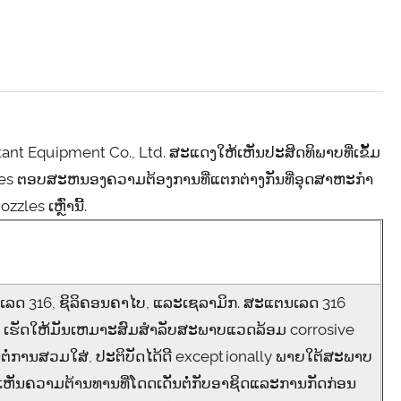
nt Equipment Co., Ltd. ສະແດງໃຫ້ເຫັນປະສິດທິພາບທີ່ເຂັ້ມ
es ຕອບ​ສະ​ຫນອງ​ຄວາມ​ຕ້ອງ​ການ​ທີ່​ແຕກ​ຕ່າງ​ກັນ​ທີ່​ອຸດ​ສາ​ຫະ​ກໍາ​
zles ເຫຼົ່ານີ້.
ນເລດ 316, ຊິລິຄອນຄາໄບ, ແລະເຊລາມິກ. ສະແຕນເລດ 316
ັດ, ເຮັດໃຫ້ມັນເຫມາະສົມສໍາລັບສະພາບແວດລ້ອມ corrosive
ຕໍ່ການສວມໃສ່, ປະຕິບັດໄດ້ດີ exceptionally ພາຍໃຕ້ສະພາບ
ຫັນຄວາມຕ້ານທານທີ່ໂດດເດັ່ນຕໍ່ກັບອາຊິດແລະການກັດກ່ອນ