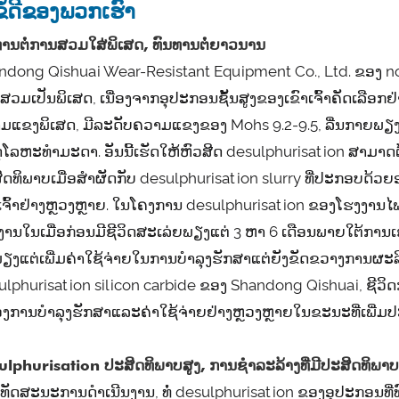
ຂໍ້ດີຂອງພວກເຮົາ
ທານຕໍ່ການສວມໃສ່ພິເສດ, ທົນທານຕໍ່ຍາວນານ
ndong Qishuai Wear-Resistant Equipment Co., Ltd. ຂອງ 
ວມເປັນພິເສດ, ເນື່ອງຈາກອຸປະກອນຊັ້ນສູງຂອງເຂົາເຈົ້າຄັດເລືອກຢ່າງ
ມແຂງພິເສດ, ມີລະດັບຄວາມແຂງຂອງ Mohs 9.2-9.5, ລື່ນກາຍພຽງແ
ຸໂລຫະທໍາມະດາ. ອັນນີ້ເຮັດໃຫ້ຫົວສີດ desulphurisation ສາມາດ
ິດທິພາບເມື່ອສໍາຜັດກັບ desulphurisation slurry ທີ່ປະກອບ
າເຈົ້າຢ່າງຫຼວງຫຼາຍ. ໃນໂຄງການ desulphurisation ຂອງໂຮງງານໄຟ
ງານໃນເມື່ອກ່ອນມີຊີວິດສະເລ່ຍພຽງແຕ່ 3 ຫາ 6 ເດືອນພາຍໃຕ້ການເຊາະ
ພຽງແຕ່ເພີ່ມຄ່າໃຊ້ຈ່າຍໃນການບໍາລຸງຮັກສາແຕ່ຍັງຂັດຂວາງການຜະລິດຢ່າງຕ
lphurisation silicon carbide ຂອງ Shandong Qishuai​, ຊີ​ວິດ​ການ​ບໍ​
ຂອງການບໍາລຸງຮັກສາແລະຄ່າໃຊ້ຈ່າຍຢ່າງຫຼວງຫຼາຍໃນຂະນະທີ່ເພີ່
ulphurisation ປະສິດທິພາບສູງ, ການຊໍາລະລ້າງທີ່ມີປະສິດທິພາ
ທັດສະນະການດໍາເນີນງານ, ທໍ່ desulphurisation ຂອງອຸປະກອນທີ່