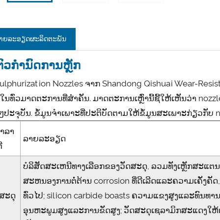
າຍ​ລະ​ອຽດ​ຜະ​ລິດ​ຕະ​ພັນ
ຕົວກໍານົດການຫຼັກ
ulphurization Nozzles ຈາກ Shandong Qishuai Wear-Resista
ນທົ່ວມາດຕະການທີ່ສໍາຄັນ. ມາດ​ຕະ​ການ​ເຫຼົ່າ​ນີ້​ຊີ້​ໃຫ້​ເຫັນ​ວ່າ nozzl
ໆ​ປະ​ຈຸ​ບັນ​. ຂໍ້ມູນຈໍາເພາະທີ່ປະຕິບັດຕາມໃຫ້ຂໍ້ມູນສະເພາະກ່ຽວກັບ noz
ພາລາ
ລາຍລະອຽດ
ີ
ບໍລິສັດສະເຫນີທາງເລືອກຂອງວັດສະດຸ, ລວມທັງເຫຼັກສະແຕ
ສະຫນອງການຕໍ່ຕ້ານ corrosion ທີ່ດີເລີດແລະຄວາມເຄັ່ງຄ
ດສະດຸ
ທົ່ວໄປ; silicon carbide boasts ຄວາມແຂງສູງແລະທົນທານ
ອຸນຫະພູມສູງແລະການຂັດສູງ; ວັດສະດຸເຊລາມິກສະແດງໃຫ້ເ