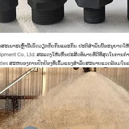
ມູນສະເພາະເຫຼົ່ານີ້ເຮັດວຽກກັບກັນແລະກັນ. ປະຕິສໍາພັນນີ້ອະນຸຍາ
ipment Co., Ltd. ສະແດງໃຫ້ເຫັນປະສິດທິພາບທີ່ດີທີ່ສຸດໃນການກໍາຈ
zles ສະຫນອງການປົກປ້ອງທີ່ເຂັ້ມແຂງສໍາລັບສະພາບແວດລ້ອມໃນລ