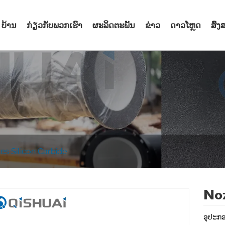
ບ້ານ
ກ່ຽວກັບພວກເຮົາ
ຜະລິດຕະພັນ
ຂ່າວ
ດາວໂຫຼດ
ສົ່
es Silicon Carbide
Noz
ອຸປະກ