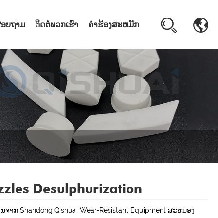
ງສອບຖາມ
ຕິດຕໍ່ພວກເຮົາ
ຄໍາຮ້ອງສະຫມັກ
zles Desulphurization
ອນຈາກ Shandong Qishuai Wear-Resistant Equipment ສະຫນອງ