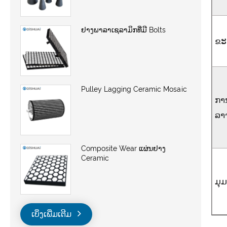
ຢາງພາລາເຊລາມິກທີ່ມີ Bolts
ຂ
Pulley Lagging Ceramic Mosaic
ກາ
ລາ
Composite Wear ແຜ່ນຢາງ
Ceramic
ມຸມ
ເບິ່ງເພີ່ມເຕີມ