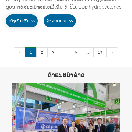
ຮູບຮ່າງບໍ່ສະຫມໍ່າສະເຫມີເຊັ່ນ: ທໍ່, ປັ໊ມ, ແລະ hydrocyclones.
ເບິ່ງເພີ່ມເຕີມ >>
ສົ່ງສອບຖາມ >>
«
1
2
3
4
5
...
13
»
ຄໍາແນະນໍາຂ່າວ