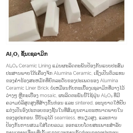
Al₂O₃ ຊັ້ນເຊລາມິກ
Al₂O₃ Ceramic Lining ແມ່ນຜະລິດຕະພັນປ້ອງກັນແບບປະສົມ
ປະສານພາຍໃຕ້ເຄື່ອງຈັກ Alumina Ceramic, ເຊິ່ງເປັນຕົວແທນ
ຂອງຄໍາຮ້ອງສະຫມັກທີ່ຍົກລະດັບຂອງປະເພດຮອງ Alumina
Ceramic Liner Brick. ບໍ່ເຫມືອນກັບກະເບື້ອງເຊລາມິກທີ່ວາງໄວ້
ວ່າງໆ ຫຼືກະເບື້ອງ mosaic, ຜະລິດຕະພັນນີ້ໃຊ້ຝຸ່ນ Al₂O₃ ທີ່ມີ
ຄວາມບໍລິສຸດສູງທີ່ສ້າງຂຶ້ນກ່ອນ ແລະ sintered, ອະນຸຍາດໃຫ້ປັບ
ແຕ່ງເປັນອົງປະກອບຂອງຊັ້ນໃນທີ່ສົມບູນຕາມຂະຫນາດພາຍໃນ
ຂອງອຸປະກອນ. ນີ້ບັນລຸໄດ້ seamless, ຫນຽວສູງ, ແລະການ
ປ້ອງກັນການສວມໃສ່ໂດຍລວມ, ອອກແບບໂດຍສະເພາະສໍາລັບ
ການເຊາະເຈື່ອນທີ່ເຂັ້ມແຂງແລະການກັດກ່ອນຂອງອຸປະກອນ