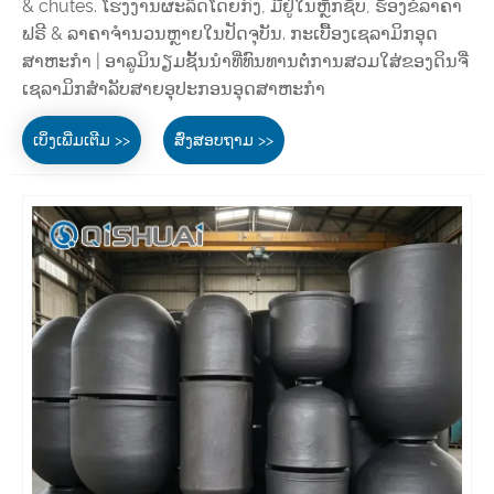
& chutes. ໂຮງງານຜະລິດໂດຍກົງ, ມີຢູ່ໃນຫຼັກຊັບ, ຮ້ອງຂໍລາຄາ
ຟຣີ & ລາຄາຈໍານວນຫຼາຍໃນປັດຈຸບັນ. ກະເບື້ອງເຊລາມິກອຸດ
ສາຫະກໍາ | ອາລູມິນຽມຊັ້ນນໍາທີ່ທົນທານຕໍ່ການສວມໃສ່ຂອງດິນຈີ່
ເຊລາມິກສໍາລັບສາຍອຸປະກອນອຸດສາຫະກໍາ
ເບິ່ງເພີ່ມເຕີມ >>
ສົ່ງສອບຖາມ >>