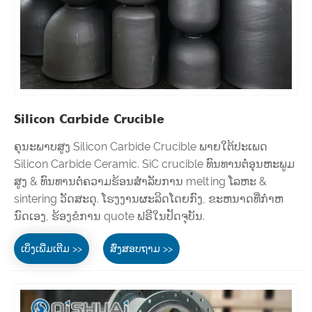
Silicon Carbide Crucible
ຄຸນະພາບສູງ Silicon Carbide Crucible ພາຍໃຕ້ປະເພດ
Silicon Carbide Ceramic. SiC crucible ທົນທານຕໍ່ອຸນຫະພູມ
ສູງ & ທົນທານຕໍ່ຄວາມຮ້ອນສໍາລັບການ melting ໂລຫະ &
sintering ວັດສະດຸ. ໂຮງງານຜະລິດໂດຍກົງ, ຂະຫນາດທີ່ກໍາຫ
ນົດເອງ, ຮ້ອງຂໍການ quote ຟຣີໃນປັດຈຸບັນ.
ເບິ່ງເພີ່ມເຕີມ >>
ສົ່ງສອບຖາມ >>