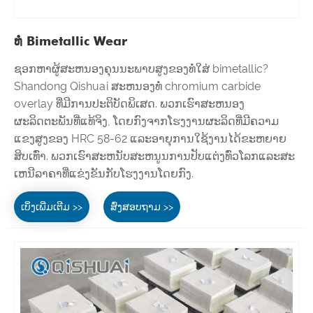
ທໍ່ Bimetallic Wear
ຊອກຫາຜູ້ສະຫນອງຄຸນນະພາບສູງຂອງທໍ່ໃສ່ bimetallic?
Shandong Qishuai ສະຫນອງທໍ່ chromium carbide
overlay ທີ່ມີການປະຕິບັດພິເສດ. ພວກເຮົາສະຫນອງ
ຜະລິດຕະພັນທີ່ແທ້ຈິງ, ໂດຍກົງຈາກໂຮງງານຜະລິດທີ່ມີຄວາມ
ແຂງສູງຂອງ HRC 58-62 ແລະອາຍຸການໃຊ້ງານໄດ້ຂະຫຍາຍ
ສິບເທົ່າ. ພວກເຮົາສະຫນັບສະຫນູນການປັບແຕ່ງທົ່ວໂລກແລະສະ
ເຫນີລາຄາທີ່ແຂ່ງຂັນກັບໂຮງງານໂດຍກົງ.
ເບິ່ງເພີ່ມເຕີມ >>
ສົ່ງສອບຖາມ >>