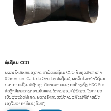
ທໍ່ເຊື່ອມ CCO
ພວກ​ເຮົາ​ສະ​ຫນອງ​ການ​ຜະ​ລິດ​ທໍ່​ເຊື່ອມ CCO ຊັ້ນ​ອຸດ​ສາ​ຫະ​ກໍາ
(Chromium Carbide Overlay ທໍ່​ເຊື່ອມ​)​, ຜະ​ລິດ​ໂດຍ​ນໍາ​ໃຊ້​ຂະ​
ບວນ​ການ​ເຊື່ອມ​ຕໍ່​ຊັ້ນ​ສູງ​. ດ້ວຍຄວາມແຂງກະດ້າງເຖິງ HRC 60+,
ທໍ່ເຫຼົ່ານີ້ສະແດງຄວາມທົນທານຕໍ່ການສວມໃສ່ພິເສດ. ໃນຖານະ
ເປັນຜູ້ຜະລິດພິເສດ, ພວກເຮົາສະເຫນີການແກ້ໄຂທໍ່ທີ່ກໍາຫນົດ
ເອງໃນລາຄາທີ່ແຂ່ງຂັນສູງ.