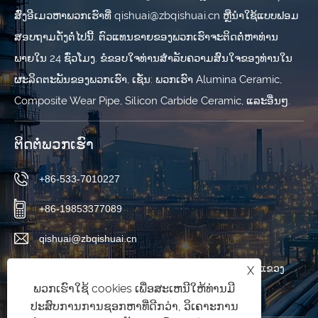
ສົ່ງ​ອີ​ເມວ​ຫາ​ພວກ​ເຮົາ​ທີ່ qishuai@zbqishuai.cn ຫຼື​ນໍາ​ໃຊ້​ແບບ​ຟອມ​
ສອບ​ຖາມ​ດັ່ງ​ຕໍ່​ໄປ​ນີ້​. ຕົວແທນຂາຍຂອງພວກເຮົາຈະຕິດຕໍ່ຫາທ່ານ
ພາຍໃນ 24 ຊົ່ວໂມງ. ຂໍຂອບໃຈທ່ານສໍາລັບຄວາມສົນໃຈຂອງທ່ານໃນ
ຜະລິດຕະພັນຂອງພວກເຮົາ, ເຊັ່ນ: ພວກເຮົາ Alumina Ceramic,
Composite Wear Pipe, Silicon Carbide Ceramic, ແລະອື່ນໆ.
ຕິດ​ຕໍ່​ພວກ​ເຮົາ
+86-533-7010227
+86-19853377089
qishuai@zbqishuai.cn
ສວນອຸດສາຫະ ກຳ Phoenix, ເມືອງ Linzi, ເມືອງ Zibo, ແຂວງ
X
ພວກເຮົາໃຊ້ cookies ເພື່ອສະເຫນີໃຫ້ທ່ານມີ
Shandong, ຈີນ
ປະສົບການການຊອກຫາທີ່ດີກວ່າ, ວິເຄາະການ