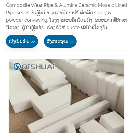
Composite Wear Pipe & Alumina Ceramic Mosaic Lined
Pipe series. ທໍ່ເຫຼັກກ້າ-ເຊລາມິກປະສົມສຳລັບ slurry &
powder conveying. ໂຮງງານຜະລິດໂດຍກົງ, ຂະຫນາດທີ່ກໍາຫ
ນົດເອງ, ຢູ່ໃນຫຼັກຊັບ, ຮ້ອງຂໍໃຫ້ quote ຟຣີໃນປັດຈຸບັນ.
ເບິ່ງເພີ່ມເຕີມ >>
ສົ່ງສອບຖາມ >>