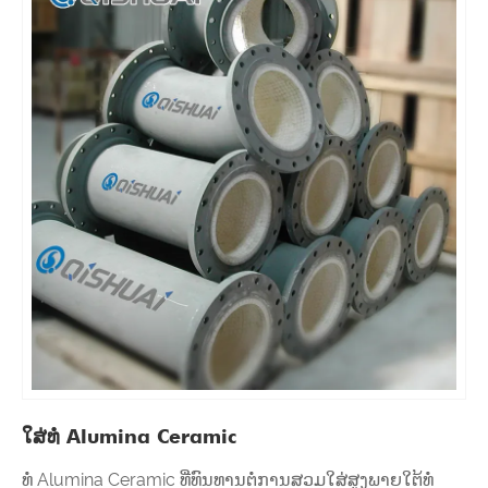
ໃສ່ທໍ່ Alumina Ceramic
ທໍ່ Alumina Ceramic ທີ່ທົນທານຕໍ່ການສວມໃສ່ສູງພາຍໃຕ້ທໍ່