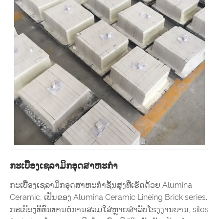
ກະເບື້ອງເຊລາມິກອຸດສາຫະກໍາ
ກະເບື້ອງເຊລາມິກອຸດສາຫະກໍາຊັ້ນສູງທີ່ເຮັດດ້ວຍ Alumina
Ceramic, ເປັນຂອງ Alumina Ceramic Lineing Brick series.
ກະເບື້ອງທີ່ທົນທານຕໍ່ການສວມໃສ່ຫຼາຍສໍາລັບໂຮງງານບານ, silos