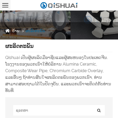
ບ້ານ
ຜະລິດຕະພັນ
ຜະລິດຕະພັນ
Qishuai ເປັນຜູ້ຜະລິດມືອາຊີບແລະຜູ້ສະຫນອງໃນປະເທດຈີນ.
ໂຮງງານຂອງພວກເຮົາໃຫ້ບໍລິການ Alumina Ceramic,
Composite Wear Pipe, Chromium Carbide Overlay,
ແລະອື່ນໆ ຖ້າທ່ານສົນໃຈຜະລິດຕະພັນຂອງພວກເຮົາ, ທ່ານ
ສາມາດສອບຖາມໄດ້ໃນປັດຈຸບັນ, ແລະພວກເຮົາຈະຕິດຕໍ່ກັບທ່ານ
ທັນທີ.