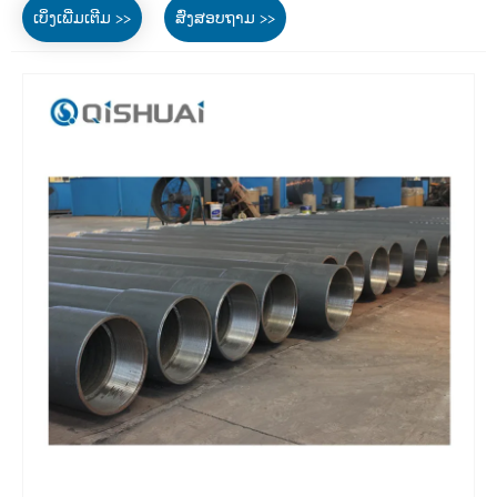
ເບິ່ງເພີ່ມເຕີມ >>
ສົ່ງສອບຖາມ >>