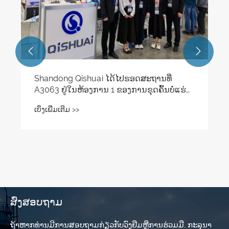


Shandong Qishuai ໄດ້​ໄປ​ຮອດ​ສະ​ຖານ​ທີ່
A3063 ຢູ່​ໃນ​ຫ້ອງ​ການ 1 ຂອງ​ການ​ຂຸດ​ຄົ້ນ​ບໍ່​ແຮ່​
ໂລກ​ຣັດ​ເຊຍ​. ພວກເຮົາຫວັງວ່າຈະຍິນດີຕ້ອນຮັບ
ເບິ່ງເພີ່ມເຕີມ >>
ທ່ານເຂົ້າສູ່ຈຸດຢືນຂອງພວກເຮົາສໍາລັບການ
ສົນທະນາ.
ສົ່ງສອບຖາມ
ຖ້າ​ຫາກ​ທ່ານ​ມີ​ການ​ສອບ​ຖາມ​ກ່ຽວ​ກັບ​ວົງ​ຢືມ​ຫຼື​ການ​ຮ່ວມ​ມື​, ກະ​ລຸ​ນາ​