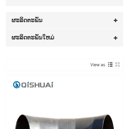
ຜະລິດຕະພັນ
ຜະລິດຕະພັນໃຫມ່
View as