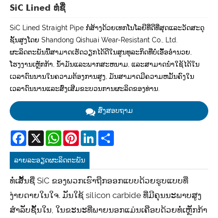
SiC Lined ທໍ່ຊື່
SiC Lined Straight Pipe ກໍ່ສ້າງດ້ວຍເທກໂນໂລຍີທີ່ດີທີ່ສຸດແລະວັດສະດຸ
ຊັ້ນສູງໂດຍ Shandong Qishuai Wear-Resistant Co., Ltd.
ຜະລິດຕະພັນນີ້ສາມາດເຮັດວຽກໄດ້ດີໃນສູນທຸລະກິດທີ່ບໍ່ເອື້ອອໍານວຍ,
ໂຮງງານເຫຼັກກ້າ, ນ້ໍາມັນແລະພາກສະຫນາມ, ແລະສາມາດນໍາໃຊ້ໄດ້ໃນ
ເວລາດົນນານໃນຄວາມຕ້ອງການສູງ, ມັນສາມາດມີຄວາມຫມັ້ນຄົງໃນ
ເວລາດົນນານແລະສົ່ງເສີມຂະບວນການຜະລິດຂອງທ່ານ.
ສົ່ງສອບຖາມ
Facebook
X
WhatsApp
Pinterest
LinkedIn
Share
ລາຍ​ລະ​ອຽດ​ຜະ​ລິດ​ຕະ​ພັນ
ທໍ່ເສັ້ນຊື່ SiC ຂອງພວກເຮົາຖືກອອກແບບດ້ວຍຮູບແບບທີ່
ງ່າຍດາຍໃນໃຈ. ມັນໃຊ້ silicon carbide ທີ່ມີຄຸນນະພາບສູງ
ສໍາລັບຊັ້ນໃນ, ໃນຂະນະທີ່ພາຍນອກແມ່ນເຄືອບດ້ວຍທໍ່ເຫຼັກກ້າ