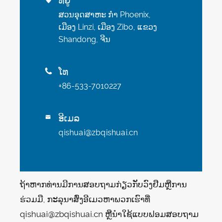
ທີ່ຢູ່
ສວນອຸດສາຫະ ກຳ Phoenix,
ເມືອງ Linzi, ເມືອງ Zibo, ແຂວງ
Shandong, ຈີນ
ໂທ

+86-533-7010227
ອີເມລ

qishuai@zbqishuai.cn
ຖ້າ​ຫາກ​ທ່ານ​ມີ​ການ​ສອບ​ຖາມ​ກ່ຽວ​ກັບ​ວົງ​ຢືມ​ຫຼື​ການ​
ຮ່ວມ​ມື​, ກະ​ລຸ​ນາ​ສົ່ງ​ອີ​ເມວ​ຫາ​ພວກ​ເຮົາ​ທີ່
qishuai@zbqishuai.cn ຫຼື​ນໍາ​ໃຊ້​ແບບ​ຟອມ​ສອບ​ຖາມ​