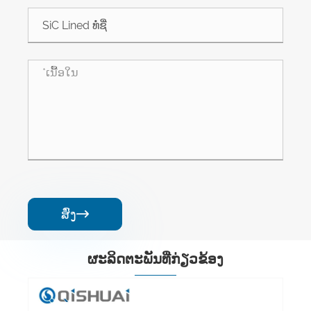
ສົ່ງ

ຜະ​ລິດ​ຕະ​ພັນ​ທີ່​ກ່ຽວ​ຂ້ອງ