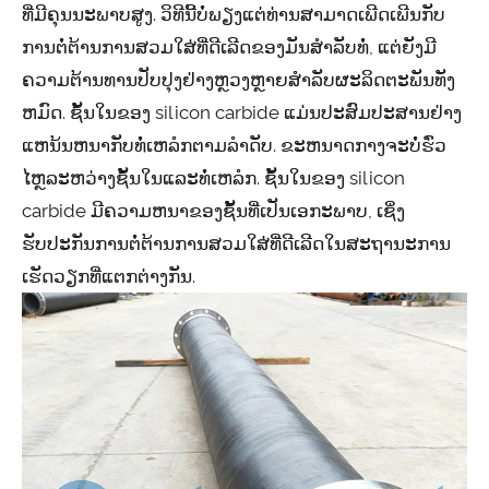
ທີ່ມີຄຸນນະພາບສູງ. ວິທີນີ້ບໍ່ພຽງແຕ່ທ່ານສາມາດເພີດເພີນກັບ
ການຕໍ່ຕ້ານການສວມໃສ່ທີ່ດີເລີດຂອງມັນສໍາລັບທໍ່, ແຕ່ຍັງມີ
ຄວາມຕ້ານທານປັບປຸງຢ່າງຫຼວງຫຼາຍສໍາລັບຜະລິດຕະພັນທັງ
ຫມົດ. ຊັ້ນໃນຂອງ silicon carbide ແມ່ນປະສົມປະສານຢ່າງ
ແຫນ້ນຫນາກັບທໍ່ເຫລໍກຕາມລໍາດັບ. ຂະຫນາດກາງຈະບໍ່ຮົ່ວ
ໄຫຼລະຫວ່າງຊັ້ນໃນແລະທໍ່ເຫລໍກ. ຊັ້ນໃນຂອງ silicon
carbide ມີຄວາມຫນາຂອງຊັ້ນທີ່ເປັນເອກະພາບ, ເຊິ່ງ
ຮັບປະກັນການຕໍ່ຕ້ານການສວມໃສ່ທີ່ດີເລີດໃນສະຖານະການ
ເຮັດວຽກທີ່ແຕກຕ່າງກັນ.