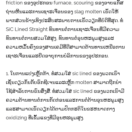
friction ຂອງອຸປະກອນ furnace, scouring ຂອງອາຍແກັສ
ຖ່ານຫີນແລະການເຊາະເຈື່ອນຂອງ slag molten ເຮັດໃຫ້
ພາກສ່ວນຂ້າງເທິງປະສົບສະພາບການເຮັດວຽກທີ່ບໍ່ດີທີ່ສຸດ. ທໍ່
SiC Lined Straight ທົນທານຕໍ່ການເຊາະເຈື່ອນທີ່ມີຄວາມ
ທົນທານຕໍ່ການສວມໃສ່ສູງ, ທົນທານຕໍ່ອຸນຫະພູມສູງແລະ
ຄວາມຫມັ້ນຄົງຂອງສານເຄມີທີ່ດີສາມາດຕ້ານທານເຫນືອການ
ເຊາະເຈື່ອນແລະຍືດອາຍຸການບໍລິການຂອງອຸປະກອນ.
1. ໃນການແປງເຫຼັກກ້າ, ທໍ່ສວມໃສ່ sic lined ຂອງພວກເຮົາ
ເຊັ່ນດຽວກັນກັບອົກຊີເຈນແລະເຫຼັກ molten ສາມາດຖືກນໍາ
ໃຊ້ສໍາລັບການຂົນສົ່ງສື່. ທໍ່ສວມໃສ່ sic lined ຂອງພວກເຮົາມີ
ຄວາມຕ້ານທານຕໍ່ການກັດກ່ອນແລະການຕໍ່ຕ້ານອຸນຫະພູມສູງ
ແລະສາມາດເຮັດວຽກໄດ້ຕາມປົກກະຕິໃນຂະຫນາດກາງ
oxidizing ທີ່ເຂັ້ມແຂງທີ່ມີອຸນຫະພູມສູງ.