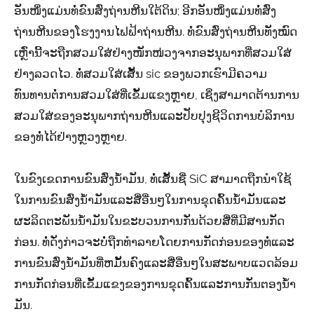
ອັນໜຶ່ງແມ່ນທໍ່ຂົນສົ່ງຖ່ານຫີນໃຕ້ດິນ; ອີກອັນໜຶ່ງແມ່ນທໍ່ສົ່ງ
ຖ່ານຫີນຂອງໂຮງງານໄຟຟ້າຖ່ານຫີນ. ທໍ່ຂົນສົ່ງຖ່ານຫີນທັງໝົດ
ເຫຼົ່ານີ້ຈະຖືກສວມໃສ່ຢ່າງໜັກໜ່ວງຈາກອະນຸພາກທີ່ສວມໃສ່
ຢ່າງລວດໄວ. ທໍ່ສວມໃສ່ເສັ້ນ sic ຂອງພວກເຮົາມີຄວາມ
ທົນທານຕໍ່ການສວມໃສ່ທີ່ເຂັ້ມແຂງຫຼາຍ, ເຊິ່ງສາມາດຕ້ານການ
ສວມໃສ່ຂອງອະນຸພາກຖ່ານຫີນແລະປັບປຸງຊີວິດການບໍລິການ
ຂອງທໍ່ໄດ້ຢ່າງຫຼວງຫຼາຍ.
ໃນຂົງເຂດການຂົນສົ່ງນ້ໍາມັນ, ທໍ່ເສັ້ນຊື່ SiC ສາມາດຖືກນໍາໃຊ້
ໃນການຂົນສົ່ງນ້ໍາມັນແລະສື່ອື່ນໆໃນການຂຸດຄົ້ນນ້ໍາມັນແລະ
ຜະລິດຕະພັນນ້ໍາມັນໃນຂະບວນການກັ່ນດ້ວຍສື່ທີ່ມີສານກັດ
ກ່ອນ. ທໍ່ດັ່ງກ່າວຈະບໍ່ຖືກທໍາລາຍໂດຍການກັດກ່ອນຂອງທໍ່ແລະ
ການຂົນສົ່ງນໍ້າມັນທີ່ຫມັ້ນຄົງແລະສື່ອື່ນໆໃນສະພາບແວດລ້ອມ
ການກັດກ່ອນທີ່ເຂັ້ມແຂງຂອງການຂຸດຄົ້ນແລະການກັ່ນຕອງນ້ໍາ
ມັນ.