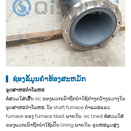
ຊ່ອງຂໍ້ມູນຄໍາຮ້ອງສະຫມັກ
ອຸດສາຫະກໍາໂລຫະ
ທໍ່ສວມໃສ່ເສັ້ນ sic ຂອງພວກເຮົາຖືກນໍາໃຊ້ຢ່າງກວ້າງຂວາງໃນ
ອຸດສາຫະກໍາໂລຫະ. ໃນ shaft furnace ຕ່ໍາແລະແອວ
furnace ຂອງ furnace blast ພາຍໃນ, sic lined ທໍ່ສວມໃສ່
ຂອງພວກເຮົາຖືກນໍາໃຊ້ເປັນ lining ພາຍໃນ. ອຸນຫະພູມສູງ,