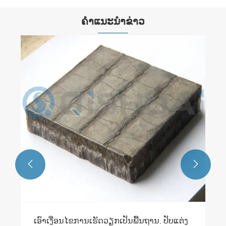
ຄໍາແນະນໍາຂ່າວ
ສະຖານະການປະຕິບ
ການນໍາໃຊ້ທໍ່ທີ່
ມິກ?
ເບິ່ງເພີ່ມເຕີມ >>


ໄຂການເຮັດວຽກເປັນພື້ນຖານ, ປັບແຕ່ງ