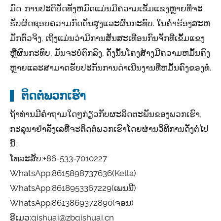
ມົດ. ການປະຕິບັດທັງຫມົດແມ່ນມີຄວາມເຂັ້ມແຂງຫຼາຍທີ່ຈະ
ຮັບຜິດຊອບຄວາມກົດດັນສູງແລະຜົນກະທົບ. ໃນຄໍາຮ້ອງສະຫ
ມັກຕົວຈິງ, ເຖິງແມ່ນວ່າມີການສັ່ນສະເທືອນກົນຈັກທີ່ເຂັ້ມແຂງ
ຫຼືຜົນກະທົບ, ມັນຈະບໍ່ຕົກລົງ, ດັ່ງນັ້ນໂຄງສ້າງມີຄວາມຫມັ້ນຄົງ
ຫຼາຍແລະສາມາດຮັບປະກັນການດໍາເນີນງານທີ່ຫມັ້ນຄົງຂອງທໍ່.
ຕິດຕໍ່ພວກເຮົາ
ຖ້າທ່ານມີຄໍາຖາມໃດໆກ່ຽວກັບຜະລິດຕະພັນຂອງພວກເຮົາ,
ກະລຸນາຢ່າລັງເລທີ່ຈະຕິດຕໍ່ພວກເຮົາໂດຍຜ່ານວິທີການດັ່ງຕໍ່ໄປ
ນີ້:
ໂທລະສັບ:
+86-533-7010227
WhatsApp:
8615898737636
(Kella)
WhatsApp:
8618953367229
(ເພນນີ)
WhatsApp:
8613869372890
(ຈອນ)
ອີເມວ:
qishuai@zbqishuai.cn