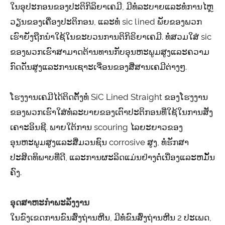
ໃນອຸປະກອນຂອງປະຕິກິລິຍາເຄມີ, ມີທໍ່ລະບາຍແລະທໍ່ການໄຫຼ
ວຽນຂອງເຄື່ອງປະຕິກອນ, ແລະທໍ່ sic lined ພັຍຂອງພວກ
ເຮົາຍັງຖືກນໍາໃຊ້ໃນຂະບວນການຕິກິຣິຍາເຄມີ. ທໍ່ສວມໃສ່ sic
ຂອງພວກເຮົາສາມາດຕ້ານທານກັບອຸນຫະພູມສູງແລະຄວາມ
ກົດດັນສູງແລະການເຊາະເຈື່ອນຂອງສື່ສານເຄມີຕ່າງໆ.
ໂຮງງານເຄມີໄດ້ຕິດຕັ້ງທໍ່ SiC Lined Straight ຂອງໂຮງງານ
ຂອງພວກເຮົາໃສ່ທໍ່ລະບາຍຂອງເຕົາປະຕິກອນທີ່ໃຊ້ໃນການສັງ
ເຄາະອິນຊີ. ພາຍໃຕ້ການ scouring ໄລຍະຍາວຂອງ
ອຸນຫະພູມສູງແລະສື່ມວນຊົນ corrosive ສູງ, ທໍ່ຮັກສາ
ປະສິດທິພາບທີ່ດີ, ແລະການຜະລິດແມ່ນຢ່າງຕໍ່ເນື່ອງແລະຫມັ້ນ
ຄົງ.
ອຸດສາຫະກໍາພະລັງງານ
ໃນຂົງເຂດການຂົນສົ່ງຖ່ານຫີນ, ມີທໍ່ຂົນສົ່ງຖ່ານຫີນ 2 ປະເພດ,