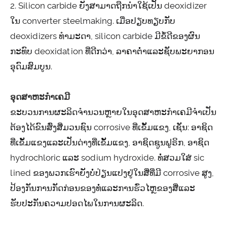
2. Silicon carbide ຍັງສາມາດຖືກນໍາໃຊ້ເປັນ deoxidizer
ໃນ converter steelmaking. ເມື່ອປຽບທຽບກັບ
deoxidizers ທໍາມະດາ, silicon carbide ມີຂໍ້ດີຂອງຜົນ
ກະທົບ deoxidation ທີ່ດີກວ່າ, ລາຄາຕ່ໍາແລະຊັບພະຍາກອນ
ອຸດົມສົມບູນ.
ອຸດສາຫະກໍາເຄມີ
ຂະບວນການຜະລິດຈໍານວນຫຼາຍໃນອຸດສາຫະກໍາເຄມີຈໍາເປັນ
ຕ້ອງໄດ້ຂົນສົ່ງສື່ມວນຊົນ corrosive ທີ່ເຂັ້ມແຂງ, ເຊັ່ນ: ອາຊິດ
ທີ່ເຂັ້ມແຂງແລະເປັນດ່າງທີ່ເຂັ້ມແຂງ, ອາຊິດຊູນຟູຣິກ, ອາຊິດ
hydrochloric ແລະ sodium hydroxide. ທໍ່ສວມໃສ່ sic
lined ຂອງພວກເຮົາຍັງບໍ່ປ່ຽນແປງຢູ່ໃນສື່ທີ່ມີ corrosive ສູງ,
ປ້ອງກັນການກັດກ່ອນຂອງທໍ່ແລະການຮົ່ວໄຫຼຂອງສື່ແລະ
ຮັບປະກັນຄວາມປອດໄພໃນການຜະລິດ.