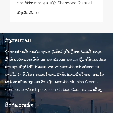
ນການສວມໃສ່: Shandong Qishuai
stant Bimetallic Surfacing Plate
 >>
ສົ່ງສອບຖາມ
ຖ້າ​ຫາກ​ທ່ານ​ມີ​ການ​ສອບ​ຖາມ​ກ່ຽວ​ກັບ​ວົງ​ຢືມ​ຫຼື​ການ​ຮ່ວມ​ມື​, ກະ​ລຸ​ນາ​
ສົ່ງ​ອີ​ເມວ​ຫາ​ພວກ​ເຮົາ​ທີ່ qishuai@zbqishuai.cn ຫຼື​ນໍາ​ໃຊ້​ແບບ​ຟອມ​
ສອບ​ຖາມ​ດັ່ງ​ຕໍ່​ໄປ​ນີ້​. ຕົວແທນຂາຍຂອງພວກເຮົາຈະຕິດຕໍ່ຫາທ່ານ
ພາຍໃນ 24 ຊົ່ວໂມງ. ຂໍຂອບໃຈທ່ານສໍາລັບຄວາມສົນໃຈຂອງທ່ານໃນ
ຜະລິດຕະພັນຂອງພວກເຮົາ, ເຊັ່ນ: ພວກເຮົາ Alumina Ceramic,
Composite Wear Pipe, Silicon Carbide Ceramic, ແລະອື່ນໆ.
ຕິດ​ຕໍ່​ພວກ​ເຮົາ