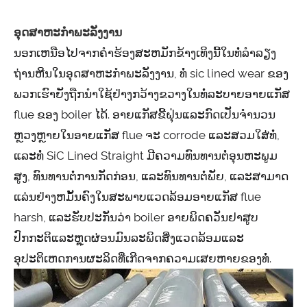
ອຸດສາຫະກໍາພະລັງງານ
ນອກເຫນືອໄປຈາກຄໍາຮ້ອງສະຫມັກຂ້າງເທິງນີ້ໃນທໍ່ລໍາລຽງ
ຖ່ານຫີນໃນອຸດສາຫະກໍາພະລັງງານ, ທໍ່ sic lined wear ຂອງ
ພວກເຮົາຍັງຖືກນໍາໃຊ້ຢ່າງກວ້າງຂວາງໃນທໍ່ລະບາຍອາຍແກັສ
flue ຂອງ boiler ໄດ້. ອາຍແກັສຂີ້ຝຸ່ນແລະກົດເປັນຈໍານວນ
ຫຼວງຫຼາຍໃນອາຍແກັສ flue ຈະ corrode ແລະສວມໃສ່ທໍ່,
ແລະທໍ່ SiC Lined Straight ມີຄວາມທົນທານຕໍ່ອຸນຫະພູມ
ສູງ, ທົນທານຕໍ່ການກັດກ່ອນ, ແລະທົນທານຕໍ່ພັຍ, ແລະສາມາດ
ແລ່ນຢ່າງຫມັ້ນຄົງໃນສະພາບແວດລ້ອມອາຍແກັສ flue
harsh, ແລະຮັບປະກັນວ່າ boiler ອາຍພິດຄວັນຢາສູບ
ປົກກະຕິແລະຫຼຸດຜ່ອນມົນລະພິດສິ່ງແວດລ້ອມແລະ
ອຸປະຕິເຫດການຜະລິດທີ່ເກີດຈາກຄວາມເສຍຫາຍຂອງທໍ່.