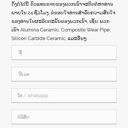
ດັ່ງ​ຕໍ່​ໄປ​ນີ້​. ຕົວແທນຂາຍຂອງພວກເຮົາຈະຕິດຕໍ່ຫາທ່ານ
ພາຍໃນ 24 ຊົ່ວໂມງ. ຂໍຂອບໃຈທ່ານສໍາລັບຄວາມສົນໃຈ
ຂອງທ່ານໃນຜະລິດຕະພັນຂອງພວກເຮົາ, ເຊັ່ນ: ພວກ
ເຮົາ Alumina Ceramic, Composite Wear Pipe,
Silicon Carbide Ceramic, ແລະອື່ນໆ.