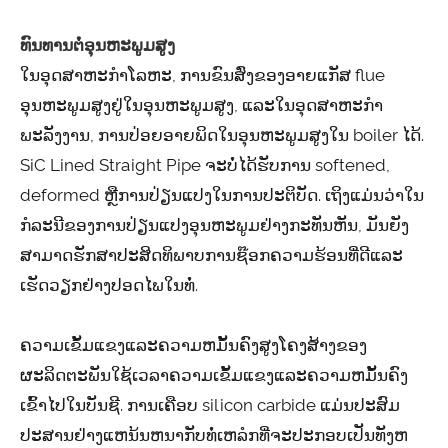
ທົນທານຕໍ່ອຸນຫະພູມສູງ
ໃນອຸດສາຫະກໍາໂລຫະ, ການຂົນສົ່ງຂອງອາຍແກັສ flue
ອຸນຫະພູມສູງຢູ່ໃນອຸນຫະພູມສູງ, ແລະໃນອຸດສາຫະກໍາ
ພະລັງງານ, ການປ່ອຍອາຍພິດໃນອຸນຫະພູມສູງໃນ boiler ໄດ້.
SiC Lined Straight Pipe ຈະບໍ່ໄດ້ຮັບການ softened,
deformed ຫຼືການປ່ຽນແປງໃນການປະຕິບັດ. ເຖິງແມ່ນວ່າໃນ
ກໍລະນີຂອງການປ່ຽນແປງອຸນຫະພູມຢ່າງກະທັນຫັນ, ມັນຍັງ
ສາມາດຮັກສາປະສິດທິພາບການຊ໊ອກຄວາມຮ້ອນທີ່ດີແລະ
ເຮັດວຽກຢ່າງປອດໄພໃນທໍ່.
ຄວາມເຂັ້ມແຂງແລະຄວາມຫມັ້ນຄົງສູງໂຄງສ້າງຂອງ
ຜະລິດຕະພັນໃຊ້ເວລາຄວາມເຂັ້ມແຂງແລະຄວາມຫມັ້ນຄົງ
ເຂົ້າໄປໃນບັນຊີ. ການເຄືອບ silicon carbide ແມ່ນປະສົມ
ປະສານຢ່າງແຫນ້ນຫນາກັບທໍ່ເຫລໍກທີ່ຈະປະກອບເປັນທັງຫ