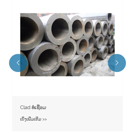


Clad ທໍ່ເຊື່ອມ
ເບິ່ງເພີ່ມເຕີມ >>