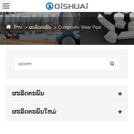
ບ້ານ
ຜະລິດຕະພັນ
Composite Wear Pipe
Silicon Carbide Lined Wear Pipe
ຜະລິດຕະພັນ
ຜະລິດຕະພັນໃຫມ່