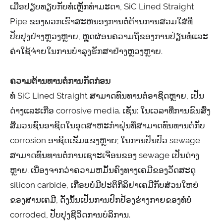
ເມື່ອປຽບທຽບກັບທໍ່ເຫຼັກທໍາມະດາ, SiC Lined Straight
Pipe ຂອງພວກເຮົາສະຫນອງການຕໍ່ຕ້ານການສວມໃສ່ທີ່
ປັບປຸງຢ່າງຫຼວງຫຼາຍ, ຫຼຸດຜ່ອນຄວາມຖີ່ຂອງການປ່ຽນທໍ່ແລະ
ຄ່າໃຊ້ຈ່າຍໃນການບໍາລຸງຮັກສາຢ່າງຫຼວງຫຼາຍ.
ຄວາມຕ້ານທານຕໍ່ການກັດກ່ອນ
ທໍ່ SiC Lined Straight ສາມາດທົນທານຕໍ່ອາຊິດຫຼາຍ, ເປັນ
ດ່າງແລະເກືອ corrosive media. ເຊັ່ນ​: ໃນ​ເວ​ລາ​ທີ່​ການ​ຂົນ​ສົ່ງ​
ສື່​ມວນ​ຊົນ​ອາ​ຊິດ​ໃນ​ອຸດ​ສາ​ຫະ​ກໍາ​ຝຸ່ນ​ທີ່​ສາ​ມາດ​ທົນ​ທານ​ຕໍ່​ກັບ
corrosion ອາ​ຊິດ​ເຂັ້ມ​ແຂງ​ຫຼາຍ​; ໃນການປິ່ນປົວ sewage
ສາມາດທົນທານຕໍ່ການເຊາະເຈື່ອນຂອງ sewage ເປັນດ່າງ
ຫຼາຍ. ເນື່ອງຈາກວ່າຄວາມຫມັ້ນຄົງທາງເຄມີຂອງວັດສະດຸ
silicon carbide, ເກືອບບໍ່ມີປະຕິກິລິຢາເຄມີກັບສ່ວນໃຫຍ່
ຂອງສານເຄມີ, ດັ່ງນັ້ນເປັນການປົກປ້ອງຮ່າງກາຍຂອງທໍ່ບໍ່
corroded, ປັບປຸງຊີວິດການບໍລິການ.