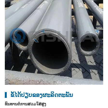
ຂໍ້ໄດ້ປຽບຂອງຜະລິດຕະພັນ
ທົນທານຕໍ່ການສວມໃສ່ສູງ