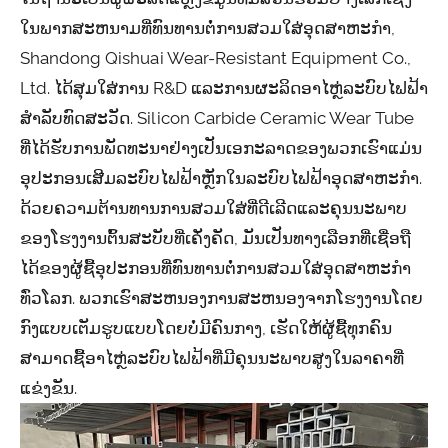
ໃນພາກສະຫນາມທີ່ທົນທານຕໍ່ການສວມໃສ່ອຸດສາຫະກໍາ,
Shandong Qishuai Wear-Resistant Equipment Co.,
Ltd. ໄດ້ສຸມໃສ່ການ R&D ແລະການຜະລິດອາໄຫຼ່ລະບົບໄຟຟ້າ
ສໍາລັບທົດສະວັດ. Silicon Carbide Ceramic Wear Tube
ທີ່ໄດ້ຮັບການພັດທະນາຢ່າງເປັນເອກະລາດຂອງພວກເຮົາແມ່ນ
ອຸປະກອນເສີມລະບົບໄຟຟ້າຫຼັກໃນລະບົບໄຟຟ້າອຸດສາຫະກໍາ.
ດ້ວຍຄວາມຕ້ານທານການສວມໃສ່ທີ່ດີເລີດແລະຄຸນນະພາບ
ຂອງໂຮງງານຕົ້ນສະບັບທີ່ເຄັ່ງຄັດ, ມັນເປັນທາງເລືອກທີ່ເຊື່ອຖື
ໄດ້ຂອງຜູ້ຊື້ອຸປະກອນທີ່ທົນທານຕໍ່ການສວມໃສ່ອຸດສາຫະກໍາ
ທົ່ວໂລກ. ພວກເຮົາສະຫນອງການສະຫນອງຈາກໂຮງງານໂດຍ
ກົງແບບເຕັມຮູບແບບໂດຍບໍ່ມີຄົນກາງ, ເຮັດໃຫ້ຜູ້ຊື້ທຸກຄົນ
ສາມາດຊື້ອາໄຫຼ່ລະບົບໄຟຟ້າທີ່ມີຄຸນນະພາບສູງໃນລາຄາທີ່
ແຂ່ງຂັນ.