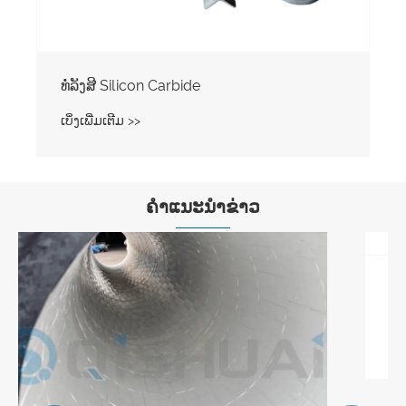
ຄໍາແນະນໍາຂ່າວ
Shandong Qishuai Wear-Resistant
Equipment Co., Ltd. Chromium Carbide
Overlay Wear Plate: ຖືກນໍາໃຊ້ຢ່າງ
ເບິ່ງເພີ່ມເຕີມ >>
ກວ້າງຂວາງໃນທົ່ວອຸດສາຫະກໍາທີ່ຫຼາກຫຼາຍ, ສົ່ງ
ມູນຄ່າການປະຫຍັດຄ່າໃຊ້ຈ່າຍໃຫ້ແກ່ລູກຄ້າ
ທົ່ວໂລກ.