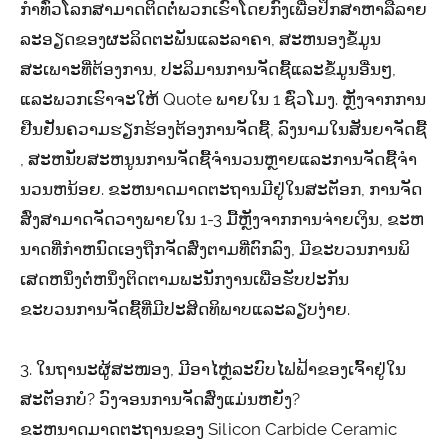
ກໍາທົ່ວໂລກສາມາດຕິດຕໍ່ພວກເຮົາໂດຍກົງເພື່ອປຶກສາຫາລືລາຍ
ລະອຽດຂອງຜະລິດຕະພັນແລະລາຄາ, ສະຫນອງຂໍ້ມູນ
ສະເພາະທີ່ຕ້ອງການ, ປະລິມານການຈັດຊື້ແລະຂໍ້ມູນອື່ນໆ,
ແລະພວກເຮົາຈະໃຫ້ Quote ພາຍໃນ 1 ຊົ່ວໂມງ. ຫຼັງ​ຈາກ​ການ​
ຢືນ​ຢັນ​ຄວາມ​ຮຽກ​ຮ້ອງ​ຕ້ອງ​ການ​ຈັດ​ຊື້​, ລົງ​ນາມ​ໃນ​ສັນ​ຍາ​ຈັດ​ຊື້​
, ສະ​ຫນັບ​ສະ​ຫນູນ​ການ​ຈັດ​ຊື້​ຈໍາ​ນວນ​ຫຼາຍ​ແລະ​ການ​ຈັດ​ຊື້​ຈໍາ​
ນວນ​ຫນ້ອຍ​. ຂະຫນາດມາດຕະຖານມີຢູ່ໃນສະຕັອກ, ການຈັດ
ສົ່ງສາມາດຈັດວາງພາຍໃນ 1-3 ມື້ຫຼັງຈາກການຈ່າຍເງິນ, ຂະຫ
ນາດທີ່ກໍາຫນົດເອງຖືກຈັດສົ່ງຕາມທີ່ຕົກລົງ, ມີຂະບວນການພິ
ເສດຫນຶ່ງຕໍ່ຫນຶ່ງຕິດຕາມພະນັກງານເພື່ອຮັບປະກັນ
ຂະບວນການຈັດຊື້ທີ່ມີປະສິດທິພາບແລະລຽບງ່າຍ.
3. ໃນຖານະຜູ້ສະໜອງ, ມີອາໄຫຼ່ລະບົບໄຟຟ້າຂອງເຈົ້າຢູ່ໃນ
ສະຕັອກບໍ? ວົງຈອນການຈັດສົ່ງແມ່ນຫຍັງ?
ຂະຫນາດມາດຕະຖານຂອງ Silicon Carbide Ceramic