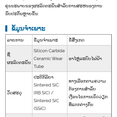
ຄຸນນະພາບຂອງຜະລິດຕະພັນສໍາລັບການສະຫນອງການ
ຮັບປະກັນຫຼາຍຂຶ້ນ.
ຂໍ້ມູນຈໍາເພາະ
ລາຍການ
ຂໍ້ມູນຈໍາເພາະ
ຂໍ້ສັງເກດ
Silicon Carbide
ຊື່
Ceramic Wear
ອາໄຫຼ່ລະບົບໄຟຟ້າ
ຜະລິດຕະພັນ
Tube
ປະຕິກິລິຍາ
ທາງເລືອກຕາມຄວາມ
Sintered SiC
ຕ້ອງການສໍາລັບ
ວັດສະດຸ
(RB SiC) /
ເງື່ອນໄຂການເຮັດວຽກ
Sintered SiC
ທີ່ແຕກຕ່າງກັນ
(SSiC)