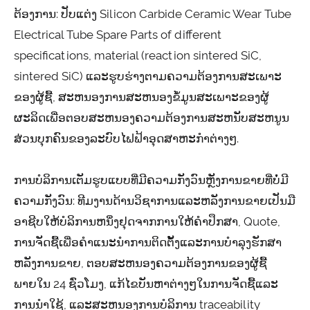
ຕ້ອງການ: ປັບແຕ່ງ Silicon Carbide Ceramic Wear Tube
Electrical Tube Spare Parts of different
specifications, material (reaction sintered SiC,
sintered SiC) ແລະຮູບຮ່າງຕາມຄວາມຕ້ອງການສະເພາະ
ຂອງຜູ້ຊື້, ສະຫນອງການສະຫນອງຂໍ້ມູນສະເພາະຂອງຜູ້
ຜະລິດເພື່ອຕອບສະຫນອງຄວາມຕ້ອງການສະຫນັບສະຫນູນ
ສ່ວນບຸກຄົນຂອງລະບົບໄຟຟ້າອຸດສາຫະກໍາຕ່າງໆ.
ການບໍລິການເຕັມຮູບແບບທີ່ມີຄວາມກັງວົນຫຼັງການຂາຍທີ່ບໍ່ມີ
ຄວາມກັງວົນ: ທີມງານດ້ານວິຊາການແລະຫລັງການຂາຍເປັນມື
ອາຊີບໃຫ້ບໍລິການຫນຶ່ງຢຸດຈາກການໃຫ້ຄໍາປຶກສາ, Quote,
ການຈັດຊື້ເພື່ອຄໍາແນະນໍາການຕິດຕັ້ງແລະການບໍາລຸງຮັກສາ
ຫລັງການຂາຍ, ຕອບສະຫນອງຄວາມຕ້ອງການຂອງຜູ້ຊື້
ພາຍໃນ 24 ຊົ່ວໂມງ, ແກ້ໄຂບັນຫາຕ່າງໆໃນການຈັດຊື້ແລະ
ການນໍາໃຊ້, ແລະສະຫນອງການບໍລິການ traceability