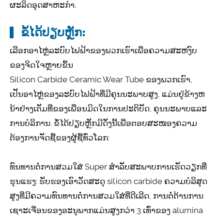
ຜະລິດອຸດສາຫະກໍາ.
ຂໍ້ໄດ້ປຽບຫຼັກ:
ເລືອກອາໄຫຼ່ລະບົບໄຟຟ້າຂອງພວກເຮົາເພື່ອຄວາມສະຫງົບ
ຂອງຈິດໃຈຫຼາຍຂຶ້ນ
Silicon Carbide Ceramic Wear Tube ຂອງພວກເຮົາ,
ເປັນອາໄຫຼ່ຂອງລະບົບໄຟຟ້າທີ່ມີຄຸນນະພາບສູງ, ແມ່ນຢູ່ຂ້າງຫ
ນ້າຢ່າງເຕັມທີ່ຂອງເພື່ອນມິດໃນການປະຕິບັດ, ຄຸນນະພາບແລະ
ການບໍລິການ. ຂໍ້ໄດ້ປຽບຫຼັກມີດັ່ງນີ້ເພື່ອຕອບສະໜອງຄວາມ
ຕ້ອງການຈັດຊື້ຂອງຜູ້ຊື້ທົ່ວໂລກ:
ທົນທານຕໍ່ການສວມໃສ່ Super ສໍາລັບສະພາບການເຮັດວຽກທີ່
ຮຸນແຮງ: ຮັບຮອງເອົາວັດສະດຸ silicon carbide ຄວາມບໍລິສຸດ
ສູງທີ່ມີຄວາມທົນທານຕໍ່ການສວມໃສ່ທີ່ດີເລີດ, ການຕໍ່ຕ້ານການ
ເຊາະເຈື່ອນຂອງອະນຸພາກແມ່ນສູງກວ່າ 3 ເທົ່າຂອງ alumina