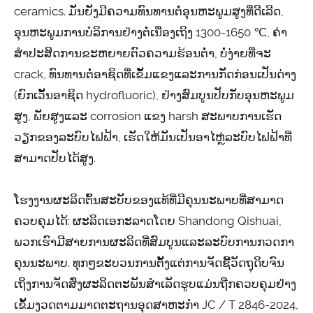
ceramics. ມັນຍັງມີຄວາມທົນທານຕໍ່ອຸນຫະພູມສູງທີ່ດີເລີດ,
ອຸນຫະພູມການບໍລິການຢ່າງຕໍ່ເນື່ອງເຖິງ 1300-1650 ℃, ຄ່າ
ສໍາປະສິດການຂະຫຍາຍຕົວຄວາມຮ້ອນຕ່ໍາ, ບໍ່ງ່າຍທີ່ຈະ
crack, ທົນທານຕໍ່ອາຊິດທີ່ເຂັ້ມແຂງແລະການກັດກ່ອນເປັນດ່າງ
(ຍົກເວັ້ນອາຊິດ hydrofluoric), ຢ່າງສົມບູນປັບກັບອຸນຫະພູມ
ສູງ, ພັຍສູງແລະ corrosion ແຂງ harsh ສະພາບການເຮັດ
ວຽກຂອງລະບົບໄຟຟ້າ, ເຮັດໃຫ້ມັນເປັນອາໄຫຼ່ລະບົບໄຟຟ້າທີ່
ສາມາດປັບໄດ້ສູງ.
ໂຮງງານຜະລິດຕົ້ນສະບັບຂອງແທ້ທີ່ມີຄຸນນະພາບທີ່ສາມາດ
ຄວບຄຸມໄດ້: ຜະລິດເອກະລາດໂດຍ Shandong Qishuai,
ພວກເຮົາມີສາຍການຜະລິດທີ່ສົມບູນແລະລະບົບການກວດກາ
ຄຸນນະພາບ. ທຸກໆຂະບວນການຕັ້ງແຕ່ການຈັດຊື້ວັດຖຸດິບຈົນ
ເຖິງການຈັດສົ່ງຜະລິດຕະພັນສໍາເລັດຮູບແມ່ນຖືກຄວບຄຸມຢ່າງ
ເຂັ້ມງວດຕາມມາດຕະຖານອຸດສາຫະກໍາ JC / T 2846-2024,