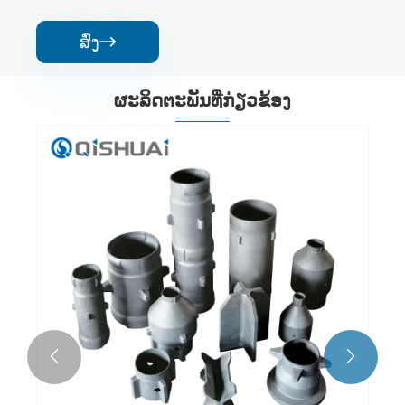
ສົ່ງ

ຜະ​ລິດ​ຕະ​ພັນ​ທີ່​ກ່ຽວ​ຂ້ອງ
ທໍ່ Sic
ເບິ່ງເພີ່ມເຕີມ >>

