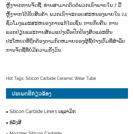
ຫຼັງຈາກການຈັດຊື້, ທ່ານສາມາດຕິດຕໍ່ພວກເຮົາພາຍໃນ 7 ມື້
ຫຼັງຈາກໄດ້ຮັບສິນຄ້າ. ພວກເຮົາຈະຕອບສະຫນອງພາຍໃນ 24
ຊົ່ວໂມງແລະສະຫນອງການແກ້ໄຂເຊັ່ນ: ການກັບຄືນ, ການ
ແລກປ່ຽນແລະການສ້ອມແປງເພື່ອປົກປ້ອງສິດແລະຜົນ
ປະໂຫຍດທີ່ຖືກຕ້ອງຕາມກົດຫມາຍຂອງຜູ້ຊື້ຢ່າງເຕັມທີ່ສໍາລັບ
ການຈັດຊື້ທີ່ບໍ່ມີຄວາມກັງວົນ.
Hot Tags: Silicon Carbide Ceramic Wear Tube
ປະເພດທີ່ກ່ຽວຂ້ອງ
Silicon Carbide Liners ເຊລາມິກ
ທໍ່ລັງສີ
Nozzles Silicon Carbide