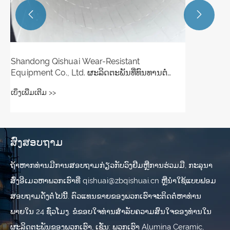


ສົ່ງສອບຖາມ
ຖ້າ​ຫາກ​ທ່ານ​ມີ​ການ​ສອບ​ຖາມ​ກ່ຽວ​ກັບ​ວົງ​ຢືມ​ຫຼື​ການ​ຮ່ວມ​ມື​, ກະ​ລຸ​ນາ​
ສົ່ງ​ອີ​ເມວ​ຫາ​ພວກ​ເຮົາ​ທີ່ qishuai@zbqishuai.cn ຫຼື​ນໍາ​ໃຊ້​ແບບ​ຟອມ​
ສອບ​ຖາມ​ດັ່ງ​ຕໍ່​ໄປ​ນີ້​. ຕົວແທນຂາຍຂອງພວກເຮົາຈະຕິດຕໍ່ຫາທ່ານ
ພາຍໃນ 24 ຊົ່ວໂມງ. ຂໍຂອບໃຈທ່ານສໍາລັບຄວາມສົນໃຈຂອງທ່ານໃນ
ຜະລິດຕະພັນຂອງພວກເຮົາ, ເຊັ່ນ: ພວກເຮົາ Alumina Ceramic,