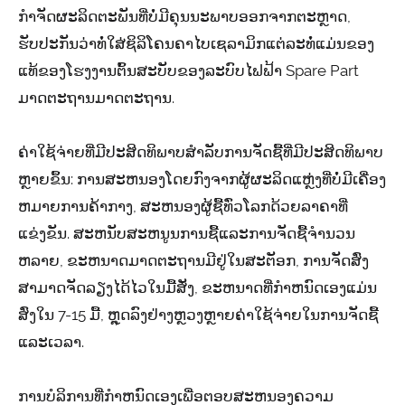
ກໍາຈັດຜະລິດຕະພັນທີ່ບໍ່ມີຄຸນນະພາບອອກຈາກຕະຫຼາດ,
ຮັບປະກັນວ່າທໍ່ໃສ່ຊິລິໂຄນຄາໄບເຊລາມິກແຕ່ລະທໍ່ແມ່ນຂອງ
ແທ້ຂອງໂຮງງານຕົ້ນສະບັບຂອງລະບົບໄຟຟ້າ Spare Part
ມາດຕະຖານມາດຕະຖານ.
ຄ່າໃຊ້ຈ່າຍທີ່ມີປະສິດທິພາບສໍາລັບການຈັດຊື້ທີ່ມີປະສິດທິພາບ
ຫຼາຍຂຶ້ນ: ການສະຫນອງໂດຍກົງຈາກຜູ້ຜະລິດແຫຼ່ງທີ່ບໍ່ມີເຄື່ອງ
ຫມາຍການຄ້າກາງ, ສະຫນອງຜູ້ຊື້ທົ່ວໂລກດ້ວຍລາຄາທີ່
ແຂ່ງຂັນ. ສະຫນັບສະຫນູນການຊື້ແລະການຈັດຊື້ຈໍານວນ
ຫລາຍ, ຂະຫນາດມາດຕະຖານມີຢູ່ໃນສະຕັອກ, ການຈັດສົ່ງ
ສາມາດຈັດລຽງໄດ້ໄວໃນມື້ສັ່ງ, ຂະຫນາດທີ່ກໍາຫນົດເອງແມ່ນ
ສົ່ງໃນ 7-15 ມື້, ຫຼຸດລົງຢ່າງຫຼວງຫຼາຍຄ່າໃຊ້ຈ່າຍໃນການຈັດຊື້
ແລະເວລາ.
ການບໍລິການທີ່ກໍາຫນົດເອງເພື່ອຕອບສະຫນອງຄວາມ