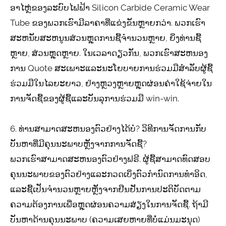
ອາໄຫຼ່ຂອງລະບົບໄຟຟ້າ Silicon Carbide Ceramic Wear
Tube ຂອງພວກເຮົາມີລາຄາທີ່ແຂ່ງຂັນຫຼາຍກວ່າ. ພວກ​ເຮົາ​
ສະ​ຫນັບ​ສະ​ຫນູນ​ສ່ວນ​ຫຼຸດ​ການ​ຊື້​ຈໍາ​ນວນ​ຫຼາຍ​, ຍິ່ງ​ທ່ານ​ຊື້​
ຫຼາຍ​, ສ່ວນ​ຫຼຸດ​ຫຼາຍ​. ໃນເວລາດຽວກັນ, ພວກເຮົາສະຫນອງ
ການ Quote ສະເພາະແລະນະໂຍບາຍການຮ່ວມມືສໍາລັບຜູ້ຊື້
ຮ່ວມມືໃນໄລຍະຍາວ, ຢ່າງຫຼວງຫຼາຍຫຼຸດຜ່ອນຄ່າໃຊ້ຈ່າຍໃນ
ການຈັດຊື້ຂອງຜູ້ຊື້ແລະບັນລຸການຮ່ວມມື win-win.
6. ທ່ານສາມາດສະຫນອງຕົວຢ່າງໄດ້ບໍ? ວິທີການຈັດການກັບ
ບັນຫາທີ່ມີຄຸນນະພາບຫຼັງຈາກການຈັດຊື້?
ພວກເຮົາສາມາດສະຫນອງຕົວຢ່າງຟຣີ. ຜູ້ຊື້ສາມາດທົດສອບ
ຄຸນນະພາບຂອງຕົວຢ່າງແລະກວດເບິ່ງຕົວກໍານົດການທໍາອິດ,
ແລະຊື້ເປັນຈໍານວນຫຼາຍຫຼັງຈາກຢືນຢັນການປະຕິບັດຕາມ
ຄວາມຕ້ອງການເພື່ອຫຼຸດຜ່ອນຄວາມສ່ຽງໃນການຈັດຊື້. ຖ້າມີ
ບັນຫາດ້ານຄຸນນະພາບ (ຄວາມເສຍຫາຍທີ່ບໍ່ແມ່ນມະນຸດ)