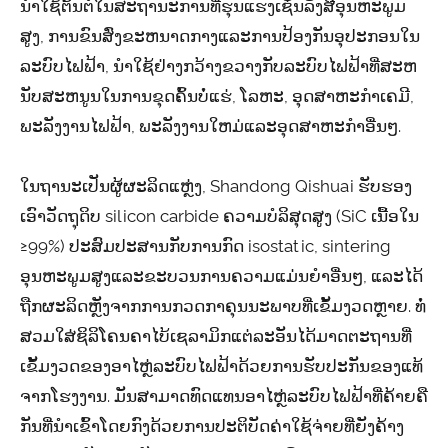
ນໍາໃຊ້ຕົ້ນຕໍໃນສະຖານະການທີ່ຮຸນແຮງເຊັ່ນລັງສີອຸນຫະພູມ
ສູງ, ການຂົນສົ່ງຂະຫນາດກາງແລະການປ້ອງກັນອຸປະກອນໃນ
ລະບົບໄຟຟ້າ, ນໍາໃຊ້ຢ່າງກວ້າງຂວາງກັບລະບົບໄຟຟ້າທີ່ສະຫ
ນັບສະຫນູນໃນການຂຸດຄົ້ນບໍ່ແຮ່, ໂລຫະ, ອຸດສາຫະກໍາເຄມີ,
ພະລັງງານໄຟຟ້າ, ພະລັງງານໃຫມ່ແລະອຸດສາຫະກໍາອື່ນໆ.
ໃນຖານະເປັນຜູ້ຜະລິດແຫຼ່ງ, Shandong Qishuai ຮັບຮອງ
ເອົາວັດຖຸດິບ silicon carbide ຄວາມບໍລິສຸດສູງ (SiC ເນື້ອໃນ
≥99%) ປະສົມປະສານກັບການກົດ isostatic, sintering
ອຸນຫະພູມສູງແລະຂະບວນການຄວາມແມ່ນຍໍາອື່ນໆ, ແລະໄດ້
ຖືກຜະລິດຫຼັງຈາກການກວດກາຄຸນນະພາບທີ່ເຂັ້ມງວດຫຼາຍ. ທໍ່
ສວມໃສ່ຊິລິໂຄນຄາໄບ້ເຊລາມິກແຕ່ລະອັນໄດ້ມາດຕະຖານທີ່
ເຂັ້ມງວດຂອງອາໄຫຼ່ລະບົບໄຟຟ້າດ້ວຍການຮັບປະກັນຂອງແທ້
ຈາກໂຮງງານ. ມັນສາມາດທົດແທນອາໄຫຼ່ລະບົບໄຟຟ້າທີ່ຄ້າຍຄື
ກັນທີ່ນໍາເຂົ້າໂດຍກົງດ້ວຍການປະຕິບັດຄ່າໃຊ້ຈ່າຍທີ່ຍັງຄ້າງ