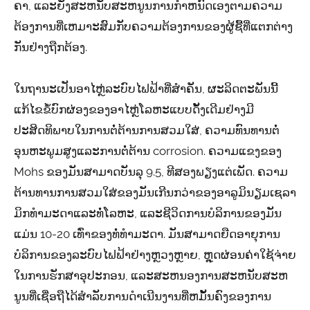
ຄາ, ແລະຍັງສະຫນັບສະຫນູນການກໍາຫນົດເອງຕາມຄວາມ
ຕ້ອງການທີ່ເຫມາະສົມກັບຄວາມຕ້ອງການຂອງຜູ້ຊື້ທີ່ແຕກຕ່າງ
ກັນຢ່າງຖືກຕ້ອງ.
ໃນຖານະເປັນອາໄຫຼ່ລະບົບໄຟຟ້າທີ່ສໍາຄັນ, ຜະລິດຕະພັນນີ້
ແກ້ໄຂຂໍ້ບົກຜ່ອງຂອງອາໄຫຼ່ໂລຫະແບບດັ້ງເດີມຢ່າງມີ
ປະສິດທິພາບໃນການຕໍ່ຕ້ານການສວມໃສ່, ຄວາມທົນທານຕໍ່
ອຸນຫະພູມສູງແລະການຕໍ່ຕ້ານ corrosion. ຄວາມແຂງຂອງ
Mohs ຂອງມັນສາມາດບັນລຸ 9.5, ທີສອງພຽງແຕ່ເພັດ. ຄວາມ
ຕ້ານທານການສວມໃສ່ຂອງມັນເກີນກວ່າຂອງອາລູມິນຽມເຊລາ
ມິກທໍາມະດາແລະທໍ່ໂລຫະ, ແລະຊີວິດການບໍລິການຂອງມັນ
ແມ່ນ 10-20 ເທົ່າຂອງທໍ່ທໍາມະດາ. ມັນສາມາດຍືດອາຍຸການ
ບໍລິການຂອງລະບົບໄຟຟ້າຢ່າງຫຼວງຫຼາຍ, ຫຼຸດຜ່ອນຄ່າໃຊ້ຈ່າຍ
ໃນການຮັກສາອຸປະກອນ, ແລະສະຫນອງການສະຫນັບສະຫ
ນູນທີ່ເຊື່ອຖືໄດ້ສໍາລັບການດໍາເນີນງານທີ່ຫມັ້ນຄົງຂອງການ