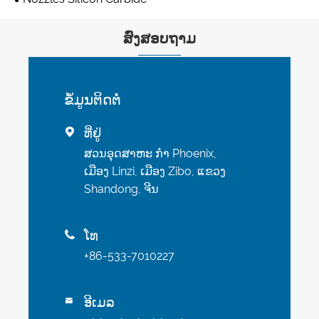
ສົ່ງສອບຖາມ
ຂໍ້​ມູນ​ຕິດ​ຕໍ່
ທີ່ຢູ່

ສວນອຸດສາຫະ ກຳ Phoenix,
ເມືອງ Linzi, ເມືອງ Zibo, ແຂວງ
Shandong, ຈີນ
ໂທ

+86-533-7010227
ອີເມລ
