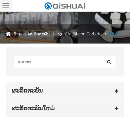
ບ້ານ
ຜະລິດຕະພັນ
ເຊລາມິກ Silicon Carbide
ທໍ່ລັງສີ
ຜະລິດຕະພັນ
ຜະລິດຕະພັນໃຫມ່