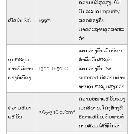
ຄວາມບໍລິສຸດສູງ, ບໍ່ມີ
ມົນລະພິດ impurity,
ເນື້ອໃນ SiC
≥99%
ສອດຄ່ອງກັບ
ມາດຕະຖານອຸດສາຫະ
ກໍາ
ແຕກຕ່າງກັນເລັກນ້ອຍ
ອຸນຫະພູມ
ສໍາລັບວັດສະດຸທີ່
ການບໍລິການ
1300-1650℃
ແຕກຕ່າງກັນ, SiC
ຢ່າງຕໍ່ເນື່ອງ
sintered ມີຄວາມຕ້ານ
ທານອຸນຫະພູມສູງກວ່າ
ຄວາມຫນາແຫນ້ນຂອງ
ຄວາມຫນາ
ເອກະພາບ, ໂຄງສ້າງທີ່
2.65-3.16 g/cm³
ແຫນ້ນ
ຫນາແຫນ້ນ, ທົນທານຕໍ່
ການສວມໃສ່ທີ່ດີກວ່າ