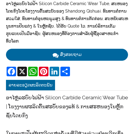
ອາໄຫຼ່ລະບົບໄຟຟ້າ Silicon Carbide Ceramic Wear Tube, ສະຫນອງ
ໂດຍກົງໂດຍໂຮງງານຕົ້ນສະບັບຂອງ Shandong Qishuai. ທົນທານຕໍ່ການ
ສວມໃສ່, ທົນທານຕໍ່ອຸນຫະພູມສູງ & ທົນທານຕໍ່ການກັດກ່ອນ, ສະຫນັບສະຫ
ນູນການປັບແຕ່ງ & ໃນຫຼັກຊັບ, ໄດ້ຮັບ Quote ໄວ, ການບໍລິການເຕັມ
ຮູບແບບເປັນມືອາຊີບ, ຜູ້ສະຫນອງທີ່ຕ້ອງການສໍາລັບຜູ້ຊື້ອຸດສາຫະກໍາ
ທົ່ວໂລກ.
ສົ່ງສອບຖາມ
Facebook
X
WhatsApp
Pinterest
LinkedIn
Share
ລາຍ​ລະ​ອຽດ​ຜະ​ລິດ​ຕະ​ພັນ
ອາໄຫຼ່ລະບົບໄຟຟ້າ Silicon Carbide Ceramic Wear Tube
| ໂຮງງານຜະລິດຕົ້ນສະບັບຂອງແທ້ & ການສະຫນອງໃນຫຼັກ
ຊັບໂດຍກົງ
ໃນຖານະເປັນຜູ້ຜະລິດແຫຼ່ງຂໍ້ມູນທີ່ມີສ່ວນຮ່ວມຢ່າງເລິກເຊິ່ງ