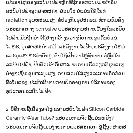
ເປັນອາໄຫຼ່ຂອງລະບົບໄຟຟ້າຫຼັກທີ່ຖືກອອກແບບມາສໍາລັບ
ລະບົບໄຟຟ້າອຸດສາຫະກໍາ, ສ່ວນໃຫຍ່ແມ່ນໃຊ້ໃນທໍ່
radiation ອຸນຫະພູມສູງ, ທໍ່ປ້ອງກັນອຸປະກອນ, ທໍ່ການຂົນສົ່ງ
ຂະຫນາດກາງ corrosive ແລະສະຖານະການອື່ນໆໃນລະບົບ
ໄຟຟ້າ. ມັນຖືກນໍາໃຊ້ຢ່າງກວ້າງຂວາງກັບການຂຸດຄົ້ນບໍ່ແຮ່,
ໂລຫະ, ອຸດສາຫະກໍາເຄມີ, ພະລັງງານໄຟຟ້າ, ພະລັງງານໃຫມ່
ແລະອຸດສາຫະກໍາອື່ນໆ, ຮັບໃຊ້ເປັນອາໄຫຼ່ທົນທານຕໍ່ຫຼັກໃນ
ລະບົບໄຟຟ້າ, ປັບຕົວເຂົ້າກັບສະພາບການເຮັດວຽກທີ່ຮຸນແຮງ
ຕ່າງໆເຊັ່ນ: ອຸນຫະພູມສູງ, ການສວມໃສ່ສູງແລະການກັດກ່ອນ
ທີ່ເຂັ້ມແຂງ, ປະສິດທິພາບການຍືດອາຍຸການບໍລິການຂອງ
ອຸປະກອນລະບົບໄຟຟ້າ.
2. ວິທີການຊື້ເຄື່ອງອາໄຫຼ່ຂອງລະບົບໄຟຟ້າ Silicon Carbide
Ceramic Wear Tube? ຂະບວນການຈັດຊື້ແມ່ນຫຍັງ?
ຂະບວນການຈັດຊື້ແມ່ນງ່າຍດາຍແລະສະດວກ. ຜູ້ຊື້ອຸດສາຫະ