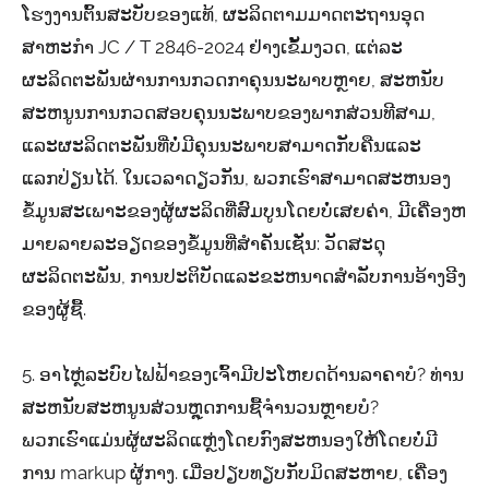
ໂຮງງານຕົ້ນສະບັບຂອງແທ້, ຜະລິດຕາມມາດຕະຖານອຸດ
ສາຫະກໍາ JC / T 2846-2024 ຢ່າງເຂັ້ມງວດ, ແຕ່ລະ
ຜະລິດຕະພັນຜ່ານການກວດກາຄຸນນະພາບຫຼາຍ, ສະຫນັບ
ສະຫນູນການກວດສອບຄຸນນະພາບຂອງພາກສ່ວນທີສາມ,
ແລະຜະລິດຕະພັນທີ່ບໍ່ມີຄຸນນະພາບສາມາດກັບຄືນແລະ
ແລກປ່ຽນໄດ້. ໃນເວລາດຽວກັນ, ພວກເຮົາສາມາດສະຫນອງ
ຂໍ້ມູນສະເພາະຂອງຜູ້ຜະລິດທີ່ສົມບູນໂດຍບໍ່ເສຍຄ່າ, ມີເຄື່ອງຫ
ມາຍລາຍລະອຽດຂອງຂໍ້ມູນທີ່ສໍາຄັນເຊັ່ນ: ວັດສະດຸ
ຜະລິດຕະພັນ, ການປະຕິບັດແລະຂະຫນາດສໍາລັບການອ້າງອີງ
ຂອງຜູ້ຊື້.
5. ອາໄຫຼ່ລະບົບໄຟຟ້າຂອງເຈົ້າມີປະໂຫຍດດ້ານລາຄາບໍ? ທ່ານ
ສະຫນັບສະຫນູນສ່ວນຫຼຸດການຊື້ຈໍານວນຫຼາຍບໍ?
ພວກ​ເຮົາ​ແມ່ນ​ຜູ້​ຜະ​ລິດ​ແຫຼ່ງ​ໂດຍ​ກົງ​ສະ​ຫນອງ​ໃຫ້​ໂດຍ​ບໍ່​ມີ​
ການ markup ຜູ້​ກາງ​. ເມື່ອປຽບທຽບກັບມິດສະຫາຍ, ເຄື່ອງ