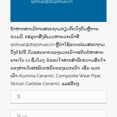
qishuai@zbqishuai.cn
ຖ້າ​ຫາກ​ທ່ານ​ມີ​ການ​ສອບ​ຖາມ​ກ່ຽວ​ກັບ​ວົງ​ຢືມ​ຫຼື​ການ​
ຮ່ວມ​ມື​, ກະ​ລຸ​ນາ​ສົ່ງ​ອີ​ເມວ​ຫາ​ພວກ​ເຮົາ​ທີ່
qishuai@zbqishuai.cn ຫຼື​ນໍາ​ໃຊ້​ແບບ​ຟອມ​ສອບ​ຖາມ​
ດັ່ງ​ຕໍ່​ໄປ​ນີ້​. ຕົວແທນຂາຍຂອງພວກເຮົາຈະຕິດຕໍ່ຫາທ່ານ
ພາຍໃນ 24 ຊົ່ວໂມງ. ຂໍຂອບໃຈທ່ານສໍາລັບຄວາມສົນໃຈ
ຂອງທ່ານໃນຜະລິດຕະພັນຂອງພວກເຮົາ, ເຊັ່ນ: ພວກ
ເຮົາ Alumina Ceramic, Composite Wear Pipe,
Silicon Carbide Ceramic, ແລະອື່ນໆ.