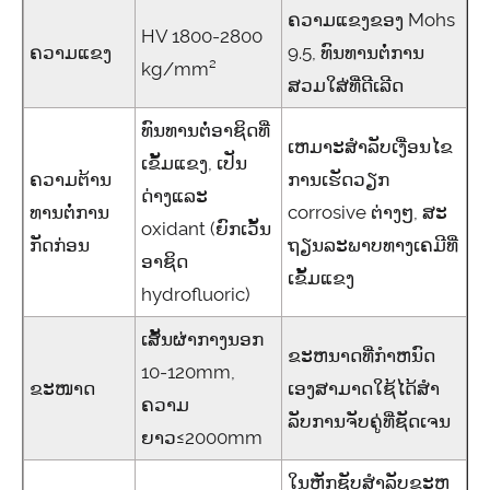
ຄວາມແຂງຂອງ Mohs
HV 1800-2800
ຄວາມແຂງ
9.5, ທົນທານຕໍ່ການ
kg/mm²
ສວມໃສ່ທີ່ດີເລີດ
ທົນທານຕໍ່ອາຊິດທີ່
ເຫມາະສໍາລັບເງື່ອນໄຂ
ເຂັ້ມແຂງ, ເປັນ
ຄວາມຕ້ານ
ການເຮັດວຽກ
ດ່າງແລະ
ທານຕໍ່ການ
corrosive ຕ່າງໆ, ສະ
oxidant (ຍົກເວັ້ນ
ກັດກ່ອນ
ຖຽນລະພາບທາງເຄມີທີ່
ອາຊິດ
ເຂັ້ມແຂງ
hydrofluoric)
ເສັ້ນຜ່າກາງນອກ
ຂະຫນາດທີ່ກໍາຫນົດ
10-120mm,
ຂະໜາດ
ເອງສາມາດໃຊ້ໄດ້ສໍາ
ຄວາມ
ລັບການຈັບຄູ່ທີ່ຊັດເຈນ
ຍາວ≤2000mm
ໃນຫຼັກຊັບສໍາລັບຂະຫ