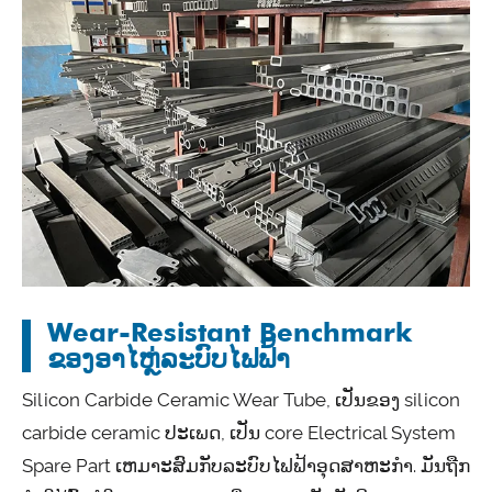
Wear-Resistant Benchmark
ຂອງອາໄຫຼ່ລະບົບໄຟຟ້າ
Silicon Carbide Ceramic Wear Tube, ເປັນຂອງ silicon
carbide ceramic ປະເພດ, ເປັນ core Electrical System
Spare Part ເຫມາະສົມກັບລະບົບໄຟຟ້າອຸດສາຫະກໍາ. ມັນຖືກ