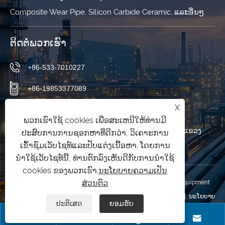
Composite Wear Pipe, Silicon Carbide Ceramic, ແລະອື່ນໆ.
ຕິດ​ຕໍ່​ພວກ​ເຮົາ
+86-533-7010227
+86-19853377089
X
qishuai@zbqishuai.cn
ພວກເຮົາໃຊ້ cookies ເພື່ອສະເຫນີໃຫ້ທ່ານມີ
ສວນອຸດສາຫະ ກຳ Phoenix, ເມືອງ Linzi, ເມືອງ Zibo, ແຂວງ
ປະສົບການການຊອກຫາທີ່ດີກວ່າ, ວິເຄາະການ
ເຂົ້າຊົມເວັບໄຊທ໌ແລະປັບແຕ່ງເນື້ອຫາ. ໂດຍການ
Shandong, ຈີນ
ນໍາໃຊ້ເວັບໄຊທ໌ນີ້, ທ່ານຕົກລົງເຫັນດີກັບການນໍາໃຊ້
cookies ຂອງພວກເຮົາ.
ນະໂຍບາຍຄວາມເປັນ
ສ່ວນຕົວ
ສະຫງວນລິຂະສິດ © 2025 Shandong Qishuai Wear Resistant Equipment
Co., Ltd. ສະຫງວນລິຂະສິດທັງໝົດ.
Links
|
Sitemap
|
RSS
|
XML
|
ນະໂຍບາຍ
ປະຕິເສດ
ຍອມຮັບ
ຄວາມເປັນສ່ວນຕົວ
|



