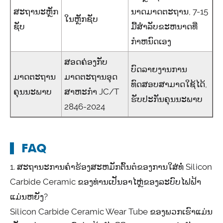
ສະຖານະຫຼັກ
ນາດມາດຕະຖານ, 7-15
ໃນຫຼັກຊັບ
ຊັບ
ມື້ສໍາລັບຂະຫນາດທີ່
ກໍາຫນົດເອງ
ສອດຄ່ອງກັບ
ບົດລາຍງານການ
ມາດຕະຖານ
ມາດຕະຖານອຸດ
ທົດສອບສາມາດໃຊ້ໄດ້,
ຄຸນນະພາບ
ສາຫະກໍາ JC/T
ຮັບປະກັນຄຸນນະພາບ
2846-2024
FAQ
1. ສະຖານະການຄໍາຮ້ອງສະຫມັກຕົ້ນຕໍຂອງການໃສ່ທໍ່ Silicon
Carbide Ceramic ຂອງທ່ານເປັນອາໄຫຼ່ຂອງລະບົບໄຟຟ້າ
ແມ່ນຫຍັງ?
Silicon Carbide Ceramic Wear Tube ຂອງພວກເຮົາແມ່ນ