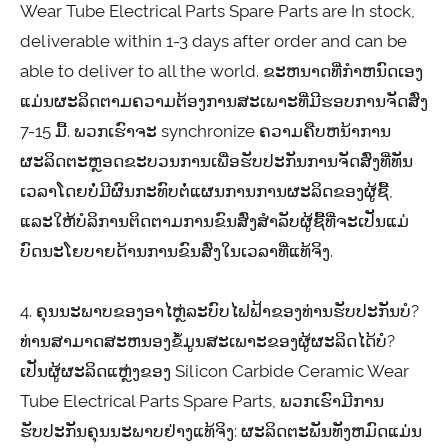
Wear Tube Electrical Parts Spare Parts are In stock,
deliverable within 1-3 days after order and can be
able to deliver to all the world. ຂະຫນາດທີ່ກໍາຫນົດເອງ
ແມ່ນຜະລິດຕາມຄວາມຕ້ອງການສະເພາະທີ່ມີຮອບການຈັດສົ່ງ
7-15 ມື້. ພວກເຮົາຈະ synchronize ຄວາມຄືບຫນ້າການ
ຜະລິດຕະຫຼອດຂະບວນການເພື່ອຮັບປະກັນການຈັດສົ່ງທີ່ທັນ
ເວລາໂດຍບໍ່ມີຜົນກະທົບຕໍ່ແຜນການການຜະລິດຂອງຜູ້ຊື້,
ແລະໃຫ້ບໍລິການຕິດຕາມການຂົນສົ່ງສໍາລັບຜູ້ຊື້ທີ່ຈະເປັນແມ່
ບົດນະໂຍບາຍດ້ານການຂົນສົ່ງໃນເວລາທີ່ແທ້ຈິງ.
4. ຄຸນນະພາບຂອງອາໄຫຼ່ລະບົບໄຟຟ້າຂອງທ່ານຮັບປະກັນບໍ?
ທ່ານສາມາດສະຫນອງຂໍ້ມູນສະເພາະຂອງຜູ້ຜະລິດໄດ້ບໍ?
ເປັນຜູ້ຜະລິດແຫຼ່ງຂອງ Silicon Carbide Ceramic Wear
Tube Electrical Parts Spare Parts, ພວກເຮົາມີການ
ຮັບປະກັນຄຸນນະພາບຢ່າງແທ້ຈິງ: ຜະລິດຕະພັນທັງຫມົດແມ່ນ