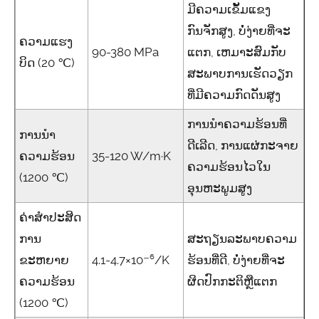
ມີຄວາມເຂັ້ມແຂງ
ກົນຈັກສູງ, ບໍ່ງ່າຍທີ່ຈະ
ຄວາມແຮງ
90-380 MPa
ແຕກ, ເຫມາະສົມກັບ
ບິດ (20 ℃)
ສະພາບການເຮັດວຽກ
ທີ່ມີຄວາມກົດດັນສູງ
ການນໍາຄວາມຮ້ອນທີ່
ການນໍາ
ດີເລີດ, ການແຜ່ກະຈາຍ
ຄວາມຮ້ອນ
35-120 W/m·K
ຄວາມຮ້ອນໄວໃນ
(1200 ℃)
ອຸນຫະພູມສູງ
ຄ່າສໍາປະສິດ
ການ
ສະຖຽນລະພາບຄວາມ
ຂະຫຍາຍ
4.1-4.7×10⁻⁶/K
ຮ້ອນທີ່ດີ, ບໍ່ງ່າຍທີ່ຈະ
ຄວາມຮ້ອນ
ຜິດປົກກະຕິຫຼືແຕກ
(1200 ℃)